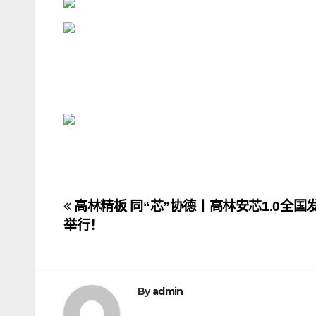
文
高林精板 同“芯”协德丨高林安芯1.0全国
举行！
章
导
航
By
admin