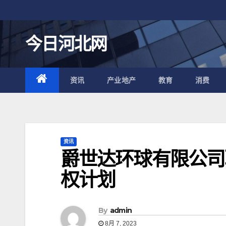
跳
至
内
今日河北网
容
资讯
产业地产
教育
消费
资讯
爵世达环球有限公司
权计划
By
admin
8月 7, 2023