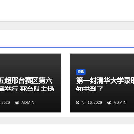
资讯
五超邢台赛区第六
第一封清华大学录
赛举行 邢台队主场
知书到了
1大胜雄安新区队
 2026
ADMIN
7月 16, 2026
ADMIN