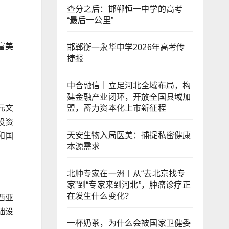
查分之后：邯郸恒一中学的高考
“最后一公里”
富美
邯郸衡一永华中学2026年高考传
捷报
中合融信｜立足河北全域布局，构
建金融产业闭环，开放全国县域加
盟，蓄力资本化上市新征程
元文
投资
天安生物入局医美：捕捉私密健康
和国
本源需求
北肿专家在一洲丨从“去北京找专
家”到“专家来到河北”，肿瘤诊疗正
在发生什么变化？
西亚
础设
一杯奶茶，为什么会被国家卫健委