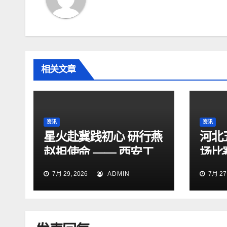
相关文章
资讯
资讯
星火赴冀践初心 研行燕
河北
赵担使命 —— 西安工
场比
程大学“星火研途”研究
15:
7月 29, 2026
ADMIN
7月 27,
生实践团赴石家庄开展
“三下乡”社会实践活动