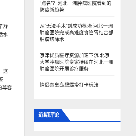
“点名”？河北一洲肿瘤医院看到的
防癌新趋势
从“无法手术”到成功根治 河北一洲
了舒
肿瘤医院完成高难度食管胃结合部
活水
肿瘤切除术
京津优质医疗资源加速下沉 北京
大学肿瘤医院专家持续在河北一洲
肿瘤医院开展诊疗服务
。这
签
情侣秦皇岛碧螺塔打卡玩法
的尊容
近期评论