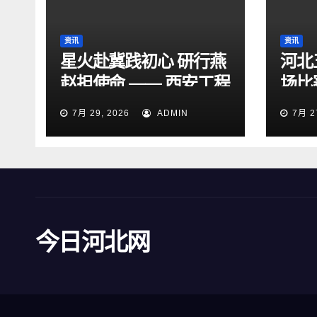
资讯
资讯
星火赴冀践初心 研行燕
河北
赵担使命 —— 西安工程
场比
大学“星火研途”研究生
15
7月 29, 2026
ADMIN
7月 2
实践团赴石家庄开展“三
下乡”社会实践活动
今日河北网