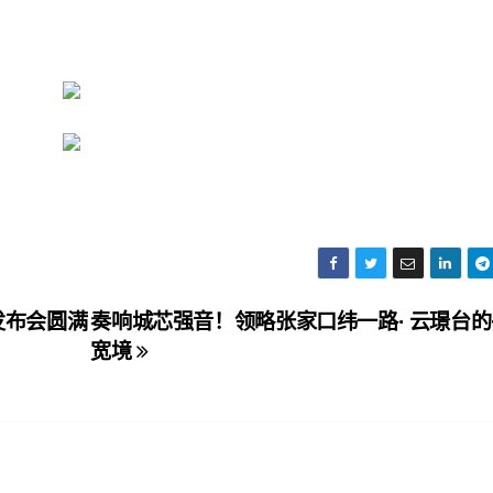
发布会圆满
奏响城芯强音！领略张家口纬一路· 云璟台
宽境