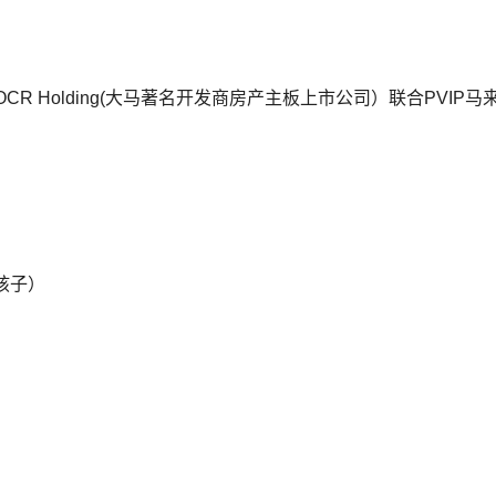
Bhd 携手 OCR Holding(大马著名开发商房产主板上市公司）联合PVIP
孩子）