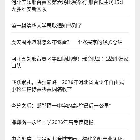
河北五超邢台赛区第六场比赛举行 邢台队主场15:1
大胜雄安新区队
第一封清华大学录取通知书到了
夏天囤冰淇淋怎么不踩雷？一个老买家的经验总结
河北五超邢台赛区第四场比赛！邢台队2∶1战胜张家
口队
飞跃崇礼，决胜巅峰—2026年河北省青少年自由式
小轮车锦标赛决赛圆满收官
查分之后：邯郸恒一中学的高考“最后一公里”
邯郸衡一永华中学2026年高考传捷报
中合融信｜立足河北全域布局，构建金融产业闭环，