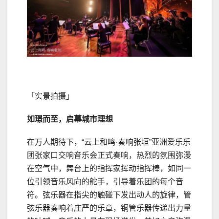
「实景拍摄」
如璟而至，启幕城市理想
在万人期待下，“云上和鸣·奏响张垣”亚洲爱乐乐
团张家口交响音乐会正式奏响，热烈的氛围弥漫
在空气中，舞台上的指挥家挥动指挥棒，如同一
位引领音乐风向的舵手，引导着乐团的每个音
符。弦乐器在指尖的触碰下发出动人的旋律，管
弦乐器奏响着庄严的乐章，铜管乐器传递出力量