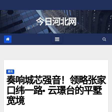
跳
至
内
今日河北网
容
资讯
奏响城芯强音！领略张家
口纬一路· 云璟台的平墅
宽境