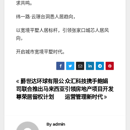
求共鸣。
纬一路·云璟台洞悉人居趋向，
以宽境平墅人居标杆，引领张家口城芯人居风
向，
开启城市宽境平墅时代。
文
爵世达环球有限公
众汇科技携手鲍娟
司联合推出马来西亚
引领房地产项目开发
章
尊荣居留权计划
运营管理新时代
导
航
By
admin