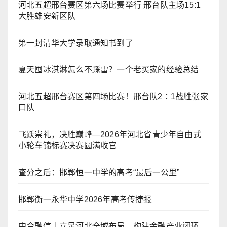
河北五超邢台赛区第六场比赛举行 邢台队主场15:1
大胜雄安新区队
第一封清华大学录取通知书到了
夏天囤冰淇淋怎么不踩雷？一个老买家的经验总结
河北五超邢台赛区第四场比赛！邢台队2∶1战胜张家
口队
飞跃崇礼，决胜巅峰—2026年河北省青少年自由式
小轮车锦标赛决赛圆满收官
查分之后：邯郸恒一中学的高考“最后一公里”
邯郸衡一永华中学2026年高考传捷报
中合融信｜立足河北全域布局，构建金融产业闭环，