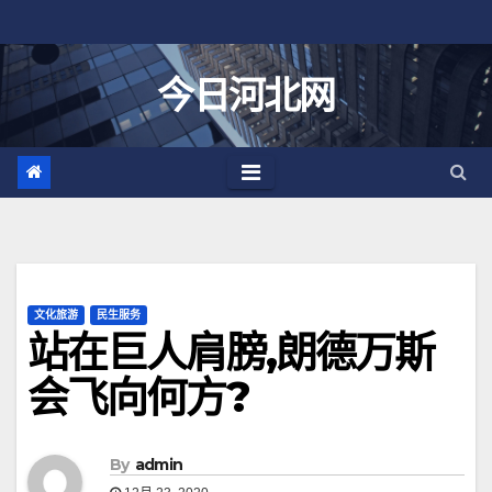
跳
至
内
今日河北网
容
文化旅游
民生服务
站在巨人肩膀,朗德万斯
会飞向何方?
By
admin