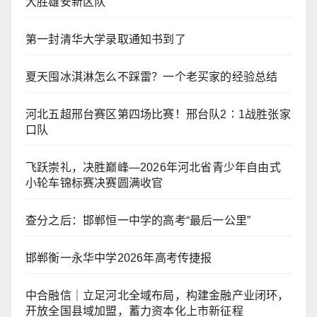
大胜雄安新区队
第一封清华大学录取通知书到了
夏天囤冰淇淋怎么不踩雷？一个老买家的经验总结
河北五超邢台赛区第四场比赛！邢台队2∶1战胜张家
口队
飞跃崇礼，决胜巅峰—2026年河北省青少年自由式
小轮车锦标赛决赛圆满收官
查分之后：邯郸恒一中学的高考“最后一公里”
邯郸衡一永华中学2026年高考传捷报
中合融信｜立足河北全域布局，构建金融产业闭环，
开放全国县域加盟，蓄力资本化上市新征程