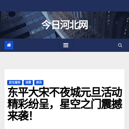
跳
至
内
今日河北网
容
民生服务
消费
资讯
东平大宋不夜城元旦活动
精彩纷呈，星空之门震撼
来袭！