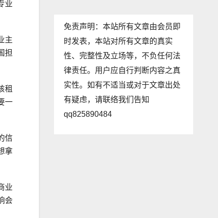
专业
免责声明：本站所有文章由会员即
业主
时发表，本站对所有文章的真实
国担
性、完整性及立场等，不负任何法
律责任。用户应自行判断内容之真
实性。如有不适当或对于文章出处
该租
有疑虑，请联络我们告知
要一
qq825890484
的信
想拿
商业
响会