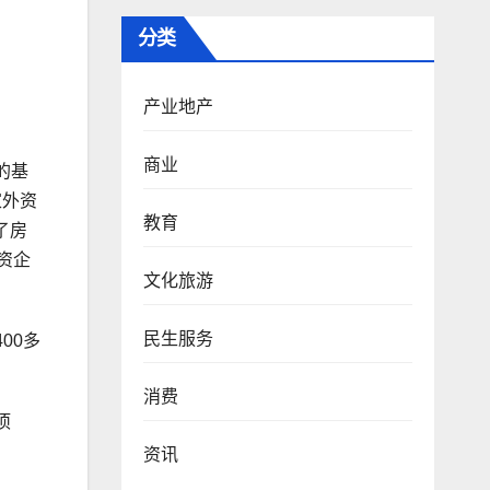
分类
产业地产
商业
的基
家外资
教育
了房
资企
文化旅游
民生服务
00多
消费
项
资讯