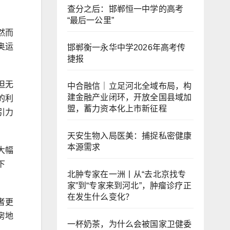
查分之后：邯郸恒一中学的高考
“最后一公里”
然而
奥运
邯郸衡一永华中学2026年高考传
捷报
但无
中合融信｜立足河北全域布局，构
建金融产业闭环，开放全国县域加
的利
盟，蓄力资本化上市新征程
引力
天安生物入局医美：捕捉私密健康
本源需求
大幅
下
北肿专家在一洲丨从“去北京找专
家”到“专家来到河北”，肿瘤诊疗正
在发生什么变化？
者更
房地
一杯奶茶，为什么会被国家卫健委