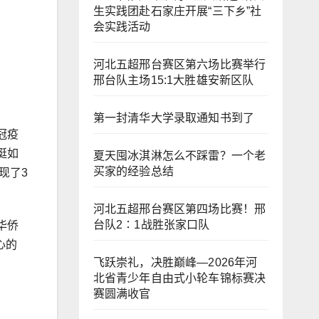
生实践团赴石家庄开展“三下乡”社
会实践活动
河北五超邢台赛区第六场比赛举行
邢台队主场15:1大胜雄安新区队
第一封清华大学录取通知书到了
冠疫
挺如
夏天囤冰淇淋怎么不踩雷？一个老
买家的经验总结
现了3
河北五超邢台赛区第四场比赛！邢
台队2∶1战胜张家口队
华侨
心的
飞跃崇礼，决胜巅峰—2026年河
北省青少年自由式小轮车锦标赛决
赛圆满收官