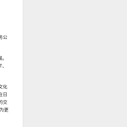
务公
展。
T、
文化
在日
的交
为更