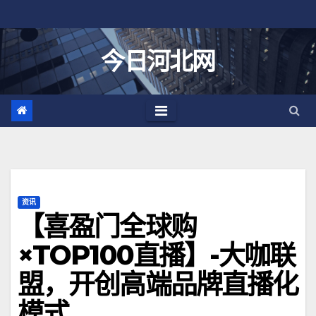
跳
至
内
今日河北网
容
资讯
【喜盈门全球购
×TOP100直播】-大咖联
盟，开创高端品牌直播化
模式