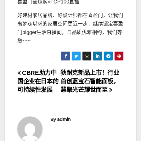
喜盈门全球购×TOP100直播
好建材家居品牌、好设计师都在喜盈门，让我们
离梦寐以求的家居空间更近一步，继续锁定喜盈
门bigger生活直播间，与品质优雅相约，我们等
您~~~
文
CBRE助力中
狄耐克新品上市！行业
国企业在日本的
首创蓝宝石智能面板，
章
可持续性发展
慧聚光芒耀世而至
导
航
By
admin