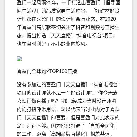
盈门一起风雨25年，一手打造出喜盈门［倡导国
际生活观］的品质家居生活理念，［好建材好设
计师都在喜盈门］的设计师会所业态，在2020
年喜盈门高层就密切关注了抖音和视频号直播生
态，提出打造［天天直播］“抖音电视台”项目，
也在当时刮起了不小的业内旋风。
喜盈门全球购×TOP100直播
没有参加过的喜盈门［天天直播］-“抖音电视台”
项目的设计师就不是一个好设计师“，“你今天去
喜盈门做直播了吗？”都已经成为当时设计师圈
内的打招呼常用语，足以代表当时业内对于喜盈
门［天天直播］的喜爱，但是喜盈门对此表示的
是：远远不够。因为他只打通了［直播全民化］
的工作，距离［高端品牌直播化］相差甚远。