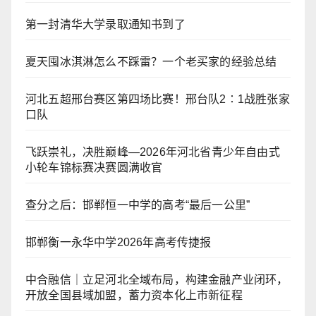
第一封清华大学录取通知书到了
夏天囤冰淇淋怎么不踩雷？一个老买家的经验总结
河北五超邢台赛区第四场比赛！邢台队2∶1战胜张家
口队
飞跃崇礼，决胜巅峰—2026年河北省青少年自由式
小轮车锦标赛决赛圆满收官
查分之后：邯郸恒一中学的高考“最后一公里”
邯郸衡一永华中学2026年高考传捷报
中合融信｜立足河北全域布局，构建金融产业闭环，
开放全国县域加盟，蓄力资本化上市新征程