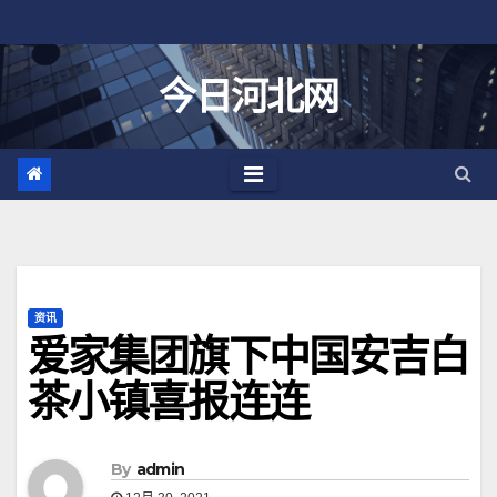
跳
至
内
今日河北网
容
资讯
爱家集团旗下中国安吉白
茶小镇喜报连连
By
admin