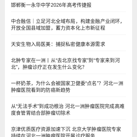
邯郸衡一永华中学2026年高考传捷报
中合融信｜立足河北全域布局，构建金融产业闭环，
开放全国县域加盟，蓄力资本化上市新征程
天安生物入局医美：捕捉私密健康本源需求
北肿专家在一洲丨从“去北京找专家”到“专家来到河
北”，肿瘤诊疗正在发生什么变化？
一杯奶茶，为什么会被国家卫健委“点名”？河北一洲
肿瘤医院看到的防癌新趋势
从“无法手术”到成功根治 河北一洲肿瘤医院完成高难
度食管胃结合部肿瘤切除术
京津优质医疗资源加速下沉 北京大学肿瘤医院专家
持续在河北一洲肿瘤医院开展诊疗服务