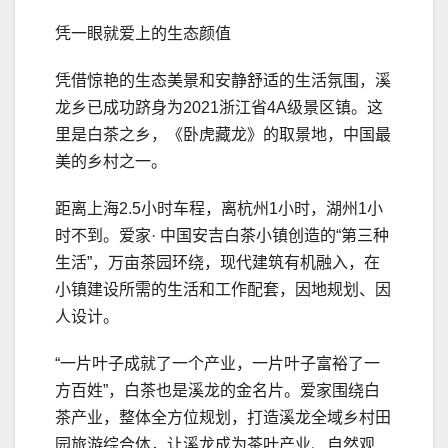
凭一眼就爱上的生态颜值
凭借惊艳的生态美景和安静舒适的生活氛围，溪
龙乡已成功跻身为2021浙江省4A级景区镇。这
里是白茶之乡，《卧虎藏龙》的取景地，中国最
美的乡村之一。
距离上海2.5小时车程，离杭州1小时，湖州1小
时不到。爱家· 中国安吉白茶小镇创造的“第三种
生活”，万亩茶园环绕，现代建筑有机融入，在
小镇建设所需的生活和工作配套，因地规划、因
人设计。
“一片叶子成就了一个产业，一片叶子富裕了一
方百姓”，白茶也是溪龙的金名片。爱家围绕白
茶产业，整体全方位规划，打造溪龙全域乡村田
园旅游综合体，让溪龙成为茶叶产业、自然观