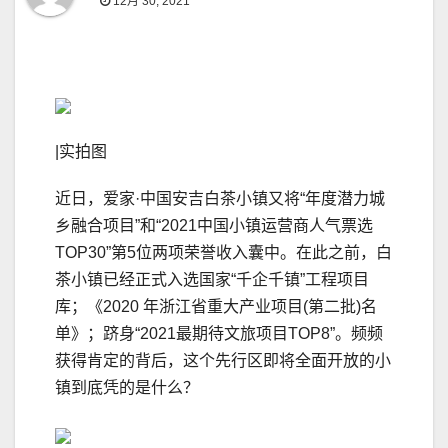
12月 30, 2021
|实拍图
近日，爱家·中国安吉白茶小镇又将“年度潜力城
乡融合项目”和“2021中国小镇运营商人气票选
TOP30”第5位两项荣誉收入囊中。在此之前，白
茶小镇已经正式入选国家“千企千镇”工程项⽬
库；《2020 年浙江省重⼤产业项⽬(第二批)名
单》；跻身“2021最期待文旅项目TOP8”。频频
获得肯定的背后，这个先行区即将全面开放的小
镇到底凭的是什么？