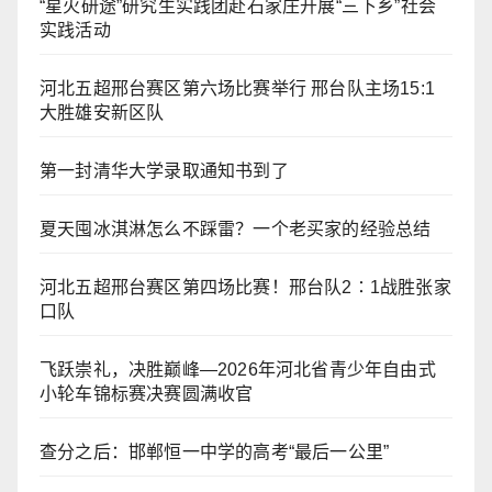
“星火研途”研究生实践团赴石家庄开展“三下乡”社会
实践活动
河北五超邢台赛区第六场比赛举行 邢台队主场15:1
大胜雄安新区队
第一封清华大学录取通知书到了
夏天囤冰淇淋怎么不踩雷？一个老买家的经验总结
河北五超邢台赛区第四场比赛！邢台队2∶1战胜张家
口队
飞跃崇礼，决胜巅峰—2026年河北省青少年自由式
小轮车锦标赛决赛圆满收官
查分之后：邯郸恒一中学的高考“最后一公里”