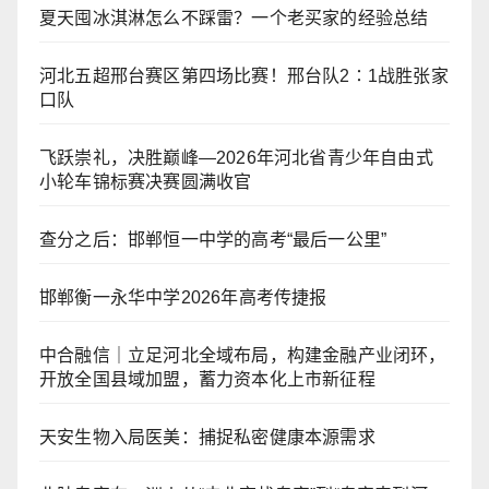
夏天囤冰淇淋怎么不踩雷？一个老买家的经验总结
河北五超邢台赛区第四场比赛！邢台队2∶1战胜张家
口队
飞跃崇礼，决胜巅峰—2026年河北省青少年自由式
小轮车锦标赛决赛圆满收官
查分之后：邯郸恒一中学的高考“最后一公里”
邯郸衡一永华中学2026年高考传捷报
中合融信｜立足河北全域布局，构建金融产业闭环，
开放全国县域加盟，蓄力资本化上市新征程
天安生物入局医美：捕捉私密健康本源需求