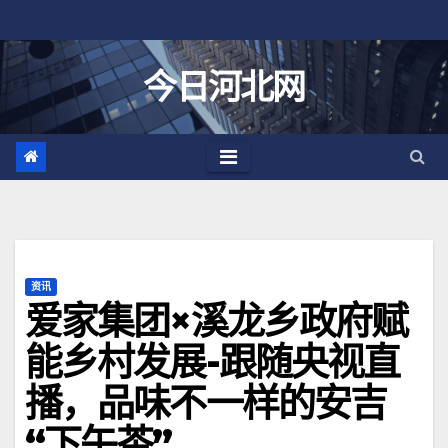
跳
至
内
今日河北网
容
资讯
爱家集团×溪龙乡政府赋
能乡村发展-跟随央视直
播，品味不一样的安吉
“下午茶”