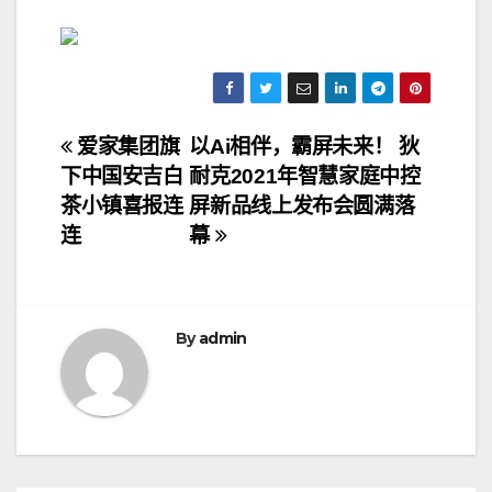
文
爱家集团旗
以Ai相伴，霸屏未来！ 狄
下中国安吉白
耐克2021年智慧家庭中控
章
茶小镇喜报连
屏新品线上发布会圆满落
导
连
幕
航
By
admin