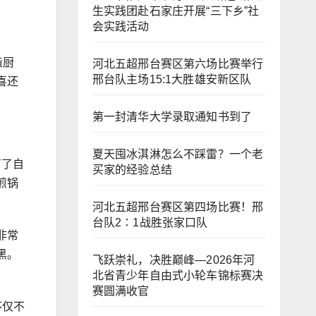
生实践团赴石家庄开展“三下乡”社
会实践活动
造厨
河北五超邢台赛区第六场比赛举行
邢台队主场15:1大胜雄安新区队
喜还
第一封清华大学录取通知书到了
夏天囤冰淇淋怎么不踩雷？一个老
有了自
买家的经验总结
煎锅
河北五超邢台赛区第四场比赛！邢
台队2∶1战胜张家口队
非常
黑。
飞跃崇礼，决胜巅峰—2026年河
北省青少年自由式小轮车锦标赛决
赛圆满收官
不仅不