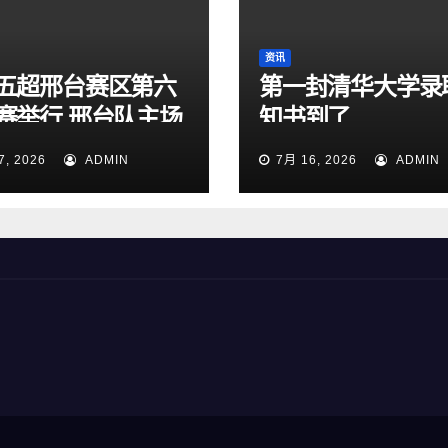
资讯
五超邢台赛区第六
第一封清华大学录
赛举行 邢台队主场
知书到了
:1大胜雄安新区队
7, 2026
ADMIN
7月 16, 2026
ADMIN