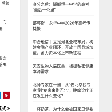
，后续
查分之后：邯郸恒一中学的高考
“最后一公里”
，而
邯郸衡一永华中学2026年高考传
捷报
锅
中合融信｜立足河北全域布局，构
建金融产业闭环，开放全国县域加
盟，蓄力资本化上市新征程
也会
感甩
天安生物入局医美：捕捉私密健康
本源需求
北肿专家在一洲丨从“去北京找专
家”到“专家来到河北”，肿瘤诊疗正
在发生什么变化？
模式
一杯奶茶，为什么会被国家卫健委