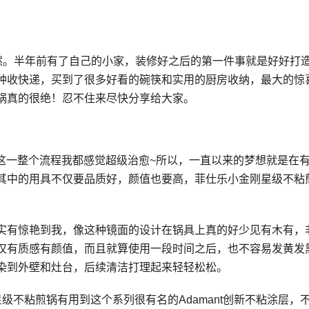
为然。半年前有了自己的小家，装修好之后的第一件事就是好好打
种收快递，买到了很多好看的碗筷和实用的厨房收纳，最大的惊
锅真的很绝！忍不住来尽快分享给大家。
，这一整个流程我都感觉超级治愈~所以，一直以来的梦想就是在
其中的用具不仅要品质好，颜值也要高，菲仕乐小金刚星级不粘
实有惊艳到我，像这种镜面的设计在锅具上真的好少见有木有，
仅有质感有颜值，而且就算使用一段时间之后，也不容易发黄发
染到外壁和灶台，后续清洁打理起来轻轻松松。
级不粘煎锅有用到这个系列很有名的Adamant创新不粘涂层，