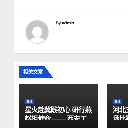
章
导
By
admin
航
相关文章
资讯
资讯
星火赴冀践初心 研行燕
河北
赵担使命 —— 西安工
场比
程大学“星火研途”研究
15: