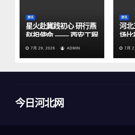
资讯
资讯
星火赴冀践初心 研行燕
河北
赵担使命 —— 西安工程
场比
大学“星火研途”研究生
15
7月 29, 2026
ADMIN
7月 2
实践团赴石家庄开展“三
下乡”社会实践活动
今日河北网