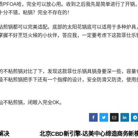
质PFOA哈，完全可以放心用。收到之后我先是简单进行了开锅
十分不错，粘锅？完全不存在的！
粘煎锅都可以完美适配。底部的太阳花锅底可以适用于多种炉具
掌握不好烹饪火候的小伙伴，答应我，一定要考虑下这款菲仕乐
的不粘煎锅对比了下，发现这款菲仕乐锅具锅身要深一些，容量
级不粘煎锅把手下还有一个指撑的设计，安全防滑又防烫，使用
仙不粘煎锅，闭眼入完全OK。
解决
北京CBD新引擎-达美中心缔造商务新