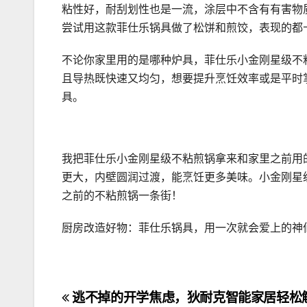
粘性好，耐刮划性也是一流，涂层中不含有有害物
尝试用这款菲仕乐锅具做了松饼和煎饺，表现的都
不论你家里用的是哪种炉具，菲仕乐小金刚星级不
且导热既快速又均匀，想要提升烹饪效率或是平时
具。
我把菲仕乐小金刚星级不粘煎锅拿来和家里之前用
更大，内壁圆润过渡，能烹饪更多美味。小金刚星
之前的不粘煎锅一条街！
厨房改造好物：菲仕乐锅具，用一次就会爱上的神
文
逃不掉的开学焦虑，狄耐克智能家居轻松