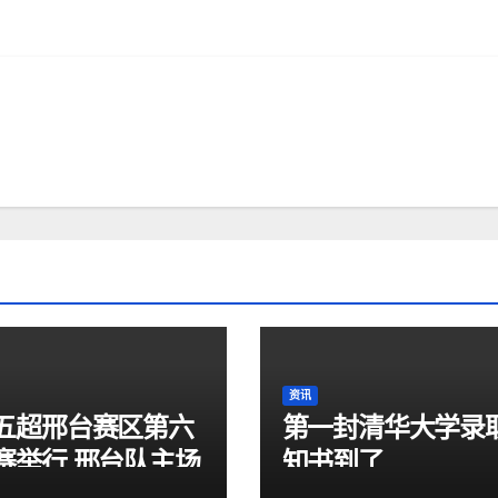
资讯
五超邢台赛区第六
第一封清华大学录
赛举行 邢台队主场
知书到了
1大胜雄安新区队