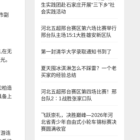
生实践团赴石家庄开展“三下乡”社
会实践活动
市副
河北五超邢台赛区第六场比赛举行
邢台队主场15:1大胜雄安新区队
,在无
第一封清华大学录取通知书到了
采光。
夏天囤冰淇淋怎么不踩雷？一个老
买家的经验总结
松柏造
河北五超邢台赛区第四场比赛！邢
具备上
台队2∶1战胜张家口队
飞跃崇礼，决胜巅峰—2026年河
北省青少年自由式小轮车锦标赛决
赛圆满收官
下游连