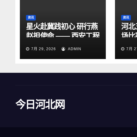
资讯
资讯
星火赴冀践初心 研行燕
河北
赵担使命 —— 西安工程
场比
大学“星火研途”研究生
15
7月 29, 2026
ADMIN
7月 2
实践团赴石家庄开展“三
下乡”社会实践活动
今日河北网