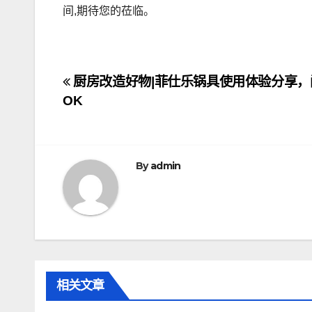
间,期待您的莅临。
文
厨房改造好物|菲仕乐锅具使用体验分享，
OK
章
导
航
By
admin
相关文章