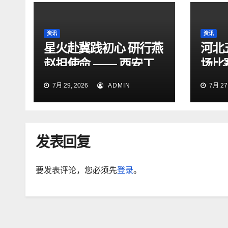
资讯
资讯
星火赴冀践初心 研行燕
河北
赵担使命 —— 西安工
场比
程大学“星火研途”研究
15:
7月 29, 2026
ADMIN
7月 27,
生实践团赴石家庄开展
“三下乡”社会实践活动
发表回复
要发表评论，您必须先
登录
。