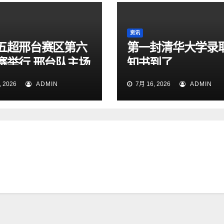
资讯
五超邢台赛区第六
第一封清华大学录
赛举行 邢台队主场
知书到了
1大胜雄安新区队
 2026
ADMIN
7月 16, 2026
ADMIN