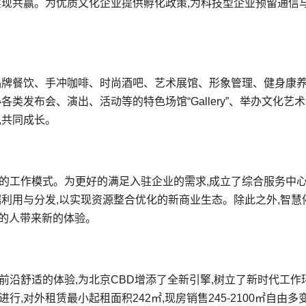
实现共赢。为优质文化企业提供孵化政策,为科技型企业预留通信
品牌餐饮、手冲咖啡、时尚酒吧、艺术展馆、形象管理、健身康
类发布会、演出、活动等的特色场馆“Gallery”、举办文化艺
,共同成长。
的工作模式。为更好的满足入驻企业的需求,成立了综合服务中心
据利用与分发,以实现资源整合优化的新商业生态。除此之外,智慧
中的人带来新的体验。
前沿舒适的体验,为北京CBD增添了全新引擎,树立了新时代工作
,对外租赁最小起租面积242㎡,现房销售245-2100㎡自由多