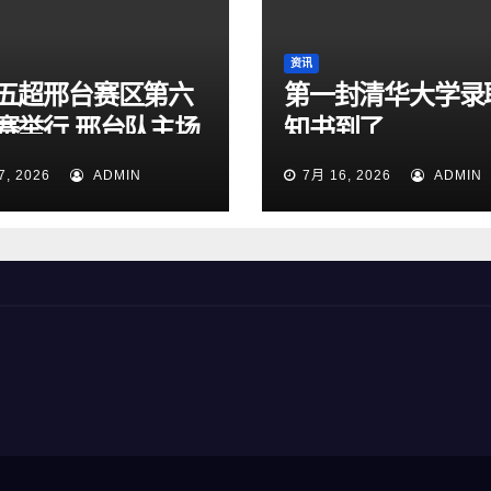
资讯
五超邢台赛区第六
第一封清华大学录
赛举行 邢台队主场
知书到了
:1大胜雄安新区队
7, 2026
ADMIN
7月 16, 2026
ADMIN