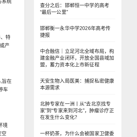
与系统
查分之后：邯郸恒一中学的高考
“最后一公里”
邯郸衡一永华中学2026年高考传
捷报
养、特
术或产
中合融信｜立足河北全域布局，构
建金融产业闭环，开放全国县域加
盟，蓄力资本化上市新征程
天安生物入局医美：捕捉私密健康
,旨在
本源需求
停车
北肿专家在一洲丨从“去北京找专
家”到“专家来到河北”，肿瘤诊疗正
在发生什么变化？
环境
一杯奶茶，为什么会被国家卫健委
变空