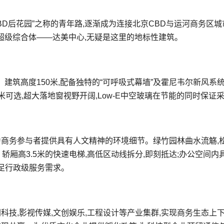
CBD后花园”之称的青年路,逐渐成为连接北京CBD与运河商务区城
超级综合体——达美中心,无疑是这里的地标性建筑。
建筑高度150米,配备独特的“可呼吸式幕墙”及霍尼韦尔新风系统
4米可选,超大落地窗视野开阔,Low-E中空玻璃在节能的同时保证
为商务参与者提供具有人文精神的环境细节。绿竹园林曲水流觞,
堂; 轿厢高3.5米的快速电梯,高低区动线拆分,即刻抵达;办公空间内
满足行政级服务需求。
科技,影视传媒,文创娱乐,工程设计等产业集群,实现商务生态上