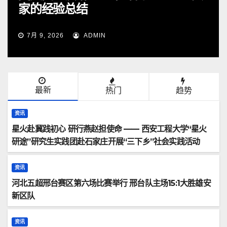
队2∶1战胜张家口队
6月 29, 2026
ADMIN
最新
热门
趋势
资讯
星火赴冀践初心 研行燕赵担使命 —— 西安工程大学“星火
研途”研究生实践团赴石家庄开展“三下乡”社会实践活动
资讯
河北五超邢台赛区第六场比赛举行 邢台队主场15:1大胜雄安
新区队
资讯