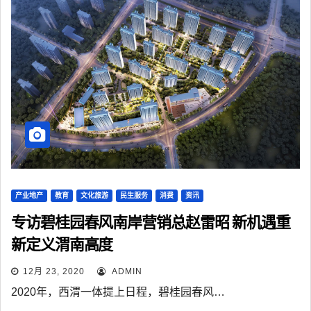
产业地产
教育
文化旅游
民生服务
消费
资讯
专访碧桂园春风南岸营销总赵雷昭 新机遇重
新定义渭南高度
12月 23, 2020
ADMIN
2020年，西渭一体提上日程，碧桂园春风…