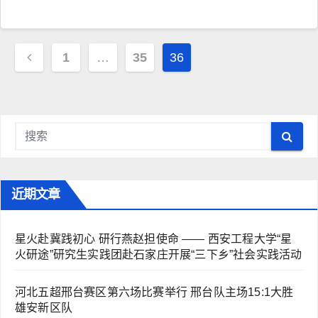
文
1
…
35
36
章
导
航
近期文章
星火赴冀践初心 研行燕赵担使命 —— 西安工程大学“星
火研途”研究生实践团赴石家庄开展“三下乡”社会实践活动
河北五超邢台赛区第六场比赛举行 邢台队主场15:1大胜
雄安新区队