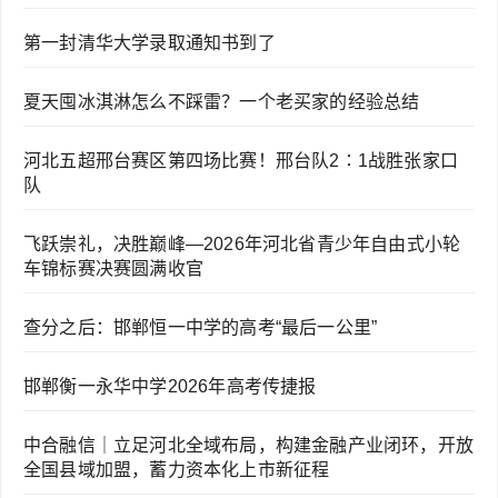
第一封清华大学录取通知书到了
夏天囤冰淇淋怎么不踩雷？一个老买家的经验总结
河北五超邢台赛区第四场比赛！邢台队2∶1战胜张家口
队
飞跃崇礼，决胜巅峰—2026年河北省青少年自由式小轮
车锦标赛决赛圆满收官
查分之后：邯郸恒一中学的高考“最后一公里”
邯郸衡一永华中学2026年高考传捷报
中合融信｜立足河北全域布局，构建金融产业闭环，开放
全国县域加盟，蓄力资本化上市新征程