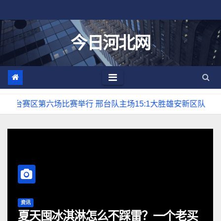
跳
至
内
今日河北网
容
场比赛举行 邢台队主场15:1大胜雄安新区队
第一封清华
资讯
个老买
河北五超邢台赛区第四场比赛！