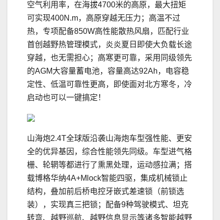
空气利用率，在海拔4700米的高原，最大扭矩
可实现400N.m，高原穿越无压力；高温不过
热，专项配备850W高性能散热风扇，匹配行业
首创越野热管理模式，炎炎夏日即使大负载长途
穿越，也无需担心；高寒更可靠，采用同级领先
的AGM大容量蓄电池，容量高达92Ah，电容稳
定性、低温可靠性更高，即使面对北方寒冬，冷
启动也可以一键搞定！
山海炮2.4T全球版沿袭山海炮车型强性能、更安
全的优异基因，综合性能领先同级。车型进气格
栅、轮辋等都进行了熏黑处理，运动感拉满；搭
载博格华纳4A+Mlock智能四驱，集成机械锁止
结构，叠加前后桥电控牙嵌式差速锁（前锁选
装），实现真三把锁；配备9种驾驶模式、坦克
转弯、越野巡航、越野信息显示等诸多智能越野