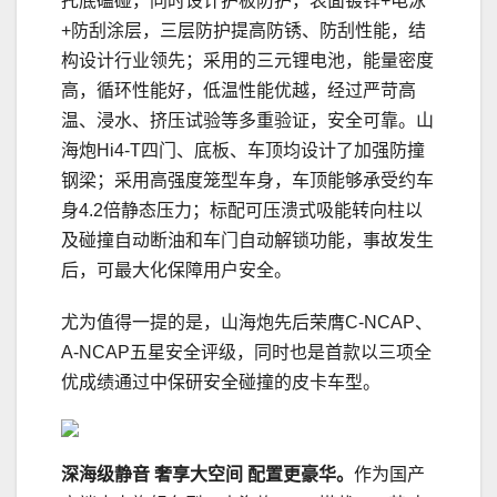
托底磕碰，同时设计护板防护，表面镀锌+电泳
+防刮涂层，三层防护提高防锈、防刮性能，结
构设计行业领先；采用的三元锂电池，能量密度
高，循环性能好，低温性能优越，经过严苛高
温、浸水、挤压试验等多重验证，安全可靠。山
海炮Hi4-T四门、底板、车顶均设计了加强防撞
钢梁；采用高强度笼型车身，车顶能够承受约车
身4.2倍静态压力；标配可压溃式吸能转向柱以
及碰撞自动断油和车门自动解锁功能，事故发生
后，可最大化保障用户安全。
尤为值得一提的是，山海炮先后荣膺C-NCAP、
A-NCAP五星安全评级，同时也是首款以三项全
优成绩通过中保研安全碰撞的皮卡车型。
深海级静音 奢享大空间 配置更豪华。
作为国产