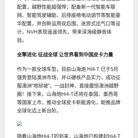
配置，越野性能超强悍；配备新一代智能车联
网、智能驾驶辅助、后排座椅电动调节等智能豪
华配置，并创新运用双后围、迷宫式出气口等设
计，NVH表现遥遥领先，带来深海级静音体
验。
全擎进化 征战全球 让世界看到中国皮卡力量
作为一款全球车型，目前山海炮 Hi4-T 已于5月
强势登陆澳洲市场，并以硬核产品实力，成功征
服澳洲“地狱坡”，一战封神，直接震惊澳洲越野
圈！接下来，山海炮Hi4-T还将在泰国、墨西哥
等国家上市，推动全球皮卡新能源化，助推品牌
全球化迈上新台阶。
随着山海炮Hi4-T的到来，山海炮已构建起Hi4-T