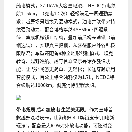
纯电模式，37.1kWh大容量电池， NEDC纯电续
航115km，（充电1-2次）轻松满足一周通勤需
求；越野场景切换到混动模式，油电并联带来持
续强劲动力，配合博格华纳4A+Mlock四驱系
统，集成机械锁止结构，叠加前后桥差速锁（前
锁选装），实现真三把锁，从容征服户外各种极
限路况；车型还配备9种全地形驾驶模式、坦克
转弯、越野巡航、越野信息显示等诸多强悍功
能，让野外畅游更简单、更轻松；长途穿越启用
智能模式，百公里综合油耗仅为1.7L，NEDC综
合续航达1000km，彻底消除里程焦虑。
带电拓展 后斗加放电 生活美无限。
作为全球首
款越野混动皮卡，山海炮Hi4-T解锁皮卡“用电新
玩法”，配备最大6kW对外放电功能，可随时变