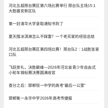
河北五超邢台赛区第六场比赛举行 邢台队主场15:1
大胜雄安新区队
第一封清华大学录取通知书到了
夏天囤冰淇淋怎么不踩雷？一个老买家的经验总结
河北五超邢台赛区第四场比赛！邢台队2∶1战胜张家
口队
飞跃崇礼，决胜巅峰—2026年河北省青少年自由式
小轮车锦标赛决赛圆满收官
查分之后：邯郸恒一中学的高考“最后一公里”
邯郸衡一永华中学2026年高考传捷报