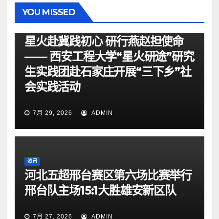
YOU MISSED
资讯
星火赴冀践初心 研行燕赵担使命
—— 西安工程大学“星火研途”研究
生实践团赴石家庄开展“三下乡”社
会实践活动
7月 29, 2026
ADMIN
资讯
河北五超邢台赛区第六场比赛举行
邢台队主场15:1大胜雄安新区队
7月 27, 2026
ADMIN