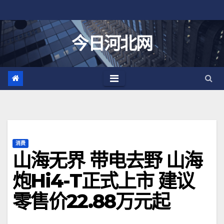
跳
至
内
今日河北网
容
消费
山海无界 带电去野 山海
炮Hi4-T正式上市 建议
零售价22.88万元起