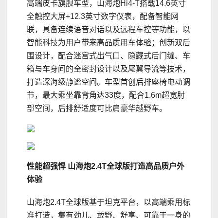
高端皮卡旗舰车型，山海炮Hi4-T搭载14.6英寸
全触控大屏+12.3英寸数字仪表，配备智能网
联，具备连续语音对话以及远程车控等功能，以
智能科技为用户带来高品质用车体验；创新双后
围设计，配合迷宫式出气口、隐藏式后门缝、车
箱与车身间的全密封设计以及尾翼导流等技术，
打造深海级静谧空间。车型首创后排座椅电动调
节，最大乘坐靠背角达33度，配合1.6m超宽肘
部空间，后排舒适度可比肩豪华越野车。
性能超强悍 山海炮2.4T全球版打造高品质户外
体验
山海炮2.4T全球版基于坦克平台，以高端乘用标
准打造，集有劲儿、敢野、舒享、可靠于一身的