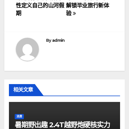
章
性定义自己的山河假
解锁毕业旅行新体
导
期
验
航
By
admin
相关文章
消费
暑期野出趣 2.4T越野炮硬核实力