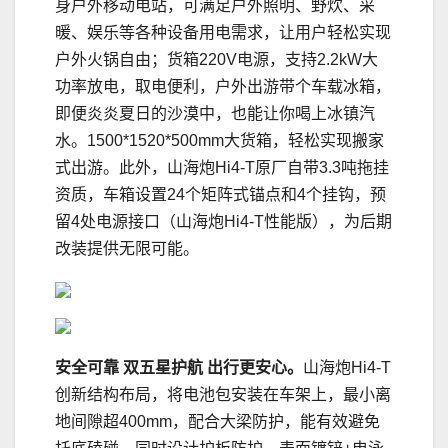
身户外移动电站，可满足户外照明、野炊、采
暖、娱乐等各种设备用电需求，让用户轻松实现
户外火锅自由；货箱220V电源，支持2.2kW大
功率放电，取电便利，户外出游带个车载冰箱，
即便炎炎夏日的沙漠中，也能让你喝上冰镇汽
水。1500*1520*500mm大货箱，轻松实现搬家
式出游。此外，山海炮Hi4-T原厂自带3.3吨拖挂
资质，车箱设置24个矩阵式锚点和4个挂钩，预
留4处电源接口（山海炮Hi4-T性能版），为后期
改装提供无限可能。
安全可靠 双五星护航 出行更安心。
山海炮Hi4-T
创新结构布局，将电池包安装在车架上，最小离
地间隙超400mm，配合大梁防护，能有效避免