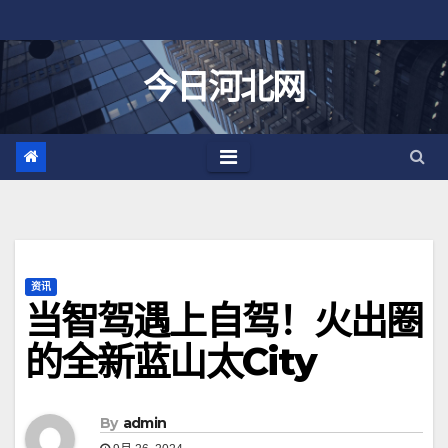
跳
至
内
今日河北网
容
资讯
当智驾遇上自驾！火出圈
的全新蓝山太City
By
admin