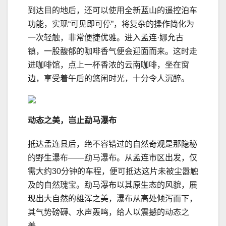
到达目的地后，还可以使用全新蓝山的遥控泊车
功能，实现“可见即可停”，将复杂的操作简化为
一次轻触，非常便捷优雅。进入孟连·娜允古
镇，一股馥郁的咖啡香气便会迎面而来。这时走
进咖啡馆，点上一杯香浓的云南咖啡，坐在窗
边，享受着午后的悠闲时光，十分令人沉醉。
动态之美，岂止
勐
马瀑布
抵达孟连县后，绝不容错过的自然奇观是那隐秘
的野生瀑布——勐马瀑布。从孟连市区出发，仅
需大约30分钟的车程，便可抵达这片未被尘嚣触
及的自然瑰宝。勐马瀑布以其原生态的风貌，展
现出大自然的雄浑之美，瀑布从高处倾泻而下，
其气势磅礴、水声轰鸣，给人以震撼的动态之
美。