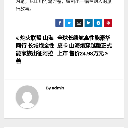
为笔，以山川河流为卷，绘制出一幅幅动人的旅
行故事。
文
炮火联盟 山海
全球长续航高性能豪华
同行 长城炮全性
皮卡 山海炮穿越版正式
章
能家族出征阿拉
上市 售价24.98万元
导
善
航
By
admin