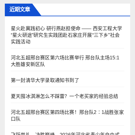
近期文章
星火赴冀践初心 研行燕赵担使命 —— 西安工程大学
“星火研途”研究生实践团赴石家庄开展“三下乡”社会
实践活动
河北五超邢台赛区第六场比赛举行 邢台队主场15:1
大胜雄安新区队
第一封清华大学录取通知书到了
夏天囤冰淇淋怎么不踩雷？一个老买家的经验总结
河北五超邢台赛区第四场比赛！邢台队2∶1战胜张家
口队
飞跃崇礼，决胜巅峰—2026年河北省青少年自由式