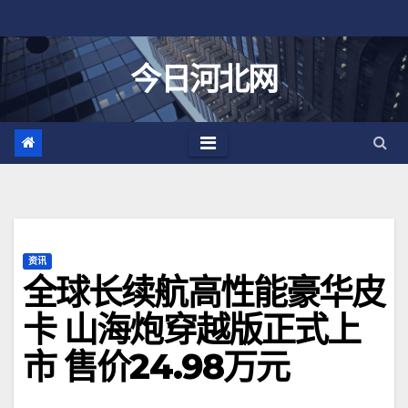
跳
至
内
今日河北网
容
资讯
全球长续航高性能豪华皮
卡 山海炮穿越版正式上
市 售价24.98万元