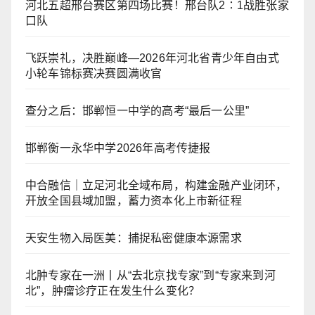
河北五超邢台赛区第四场比赛！邢台队2∶1战胜张家
口队
飞跃崇礼，决胜巅峰—2026年河北省青少年自由式
小轮车锦标赛决赛圆满收官
查分之后：邯郸恒一中学的高考“最后一公里”
邯郸衡一永华中学2026年高考传捷报
中合融信｜立足河北全域布局，构建金融产业闭环，
开放全国县域加盟，蓄力资本化上市新征程
天安生物入局医美：捕捉私密健康本源需求
北肿专家在一洲丨从“去北京找专家”到“专家来到河
北”，肿瘤诊疗正在发生什么变化？