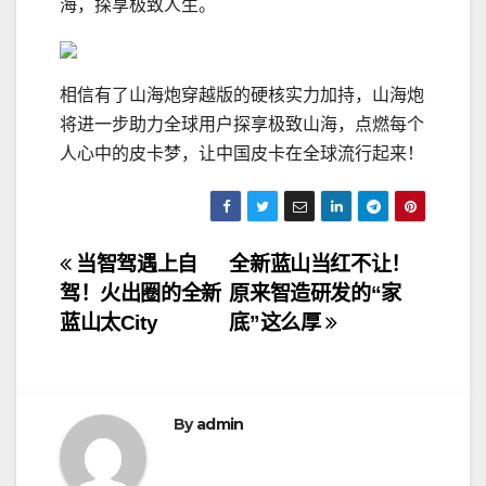
海，探享极致人生。
相信有了山海炮穿越版的硬核实力加持，山海炮
将进一步助力全球用户探享极致山海，点燃每个
人心中的皮卡梦，让中国皮卡在全球流行起来！
文
当智驾遇上自
全新蓝山当红不让！
驾！火出圈的全新
原来智造研发的“家
章
蓝山太City
底”这么厚
导
航
By
admin