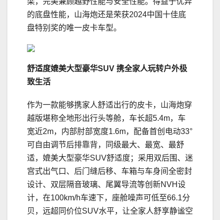
梁，完美兼顾越野性能与安全性能。得益于优异
的底盘性能，山海炮还是荣获2024中国十佳底
盘特别奖的唯一皮卡车型。
舒适度媲美大型豪华
SUV
携全家人玩转户外极
致生活
作为一款能够携家人舒适出行的皮卡，山海炮穿
越版堪称全地形出行头等舱，车长超5.4m，车
宽近2m，内部肘部宽度1.6m，配备首创电动33°
可自由调节后排靠背，同级最大、最宽、最舒
适，媲美大型豪华SUV舒适度；采用双后围、迷
宫式出气口、后门缝后移、车箱与车身间全密封
设计、双层隔音玻璃、尾翼导流等创新NVH设
计，在100km/h车速下，座舱噪声可低至66.1分
贝，远超同价位SUV水平，让全家人舒享静谧空