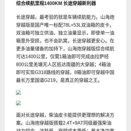
综合续航里程
1400KM
长途穿越新利器
长途穿越，最考验的就是车辆续航能力。山海炮
穿越版是国产唯一标配78L+53L双油箱的皮卡，
双油箱可独立供油、独立油量显示，即使单一油
箱意外受损，也不会趴窝，长途穿越更安心。在
更多油量储备的加持下，山海炮穿越版综合续航
可达1400公里，仅需1箱油即可完成由拉萨经
800公里羌塘无人区抵达南疆的大穿越；4箱油
即可实现G318路线的穿越，8箱油即可穿越中国
最长万里国道G219，是真正的穿越之王。
面对长途穿越，柴油皮卡能提供更理想的解决方
案。山海炮穿越版搭载2.4T+9AT同级最强柴油
动力组合，油耗低，穿越成本更低；最大净功率