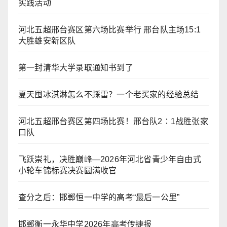
实践活动
河北五超邢台赛区第六场比赛举行 邢台队主场15:1
大胜雄安新区队
第一封清华大学录取通知书到了
夏天囤冰淇淋怎么不踩雷？一个老买家的经验总结
河北五超邢台赛区第四场比赛！邢台队2∶1战胜张家
口队
飞跃崇礼，决胜巅峰—2026年河北省青少年自由式
小轮车锦标赛决赛圆满收官
查分之后：邯郸恒一中学的高考“最后一公里”
邯郸衡一永华中学2026年高考传捷报