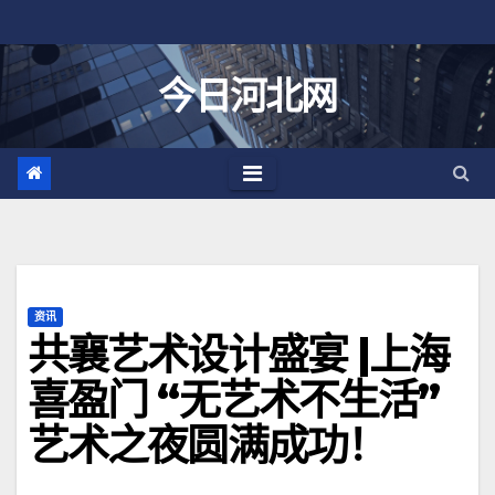
跳
至
内
今日河北网
容
资讯
共襄艺术设计盛宴 |上海
喜盈门 “无艺术不生活”
艺术之夜圆满成功！