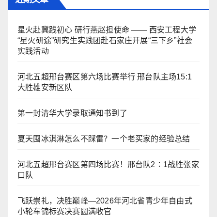
星火赴冀践初心 研行燕赵担使命 —— 西安工程大学
“星火研途”研究生实践团赴石家庄开展“三下乡”社会
实践活动
河北五超邢台赛区第六场比赛举行 邢台队主场15:1
大胜雄安新区队
第一封清华大学录取通知书到了
夏天囤冰淇淋怎么不踩雷？一个老买家的经验总结
河北五超邢台赛区第四场比赛！邢台队2∶1战胜张家
口队
飞跃崇礼，决胜巅峰—2026年河北省青少年自由式
小轮车锦标赛决赛圆满收官