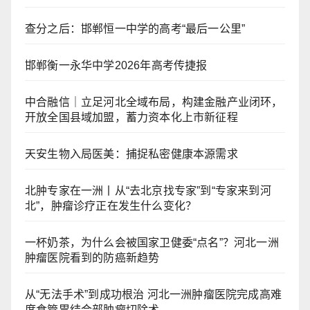
查分之后：邯郸恒一中学的高考“最后一公里”
邯郸衡一永华中学2026年高考传捷报
中合融信｜立足河北全域布局，构建金融产业闭环，
开放全国县域加盟，蓄力资本化上市新征程
天安生物入局医美：捕捉私密健康本源需求
北肿专家在一洲丨从“去北京找专家”到“专家来到河
北”，肿瘤诊疗正在发生什么变化？
一杯奶茶，为什么会被国家卫健委“点名”？河北一洲
肿瘤医院看到的防癌新趋势
从“无法手术”到成功根治 河北一洲肿瘤医院完成高难
度食管胃结合部肿瘤切除术