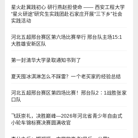
星火赴冀践初心 研行燕赵担使命 —— 西安工程大学
“星火研途”研究生实践团赴石家庄开展“三下乡”社会
实践活动
河北五超邢台赛区第六场比赛举行 邢台队主场15:1
大胜雄安新区队
第一封清华大学录取通知书到了
夏天囤冰淇淋怎么不踩雷？一个老买家的经验总结
河北五超邢台赛区第四场比赛！邢台队2∶1战胜张家
口队
飞跃崇礼，决胜巅峰—2026年河北省青少年自由式
小轮车锦标赛决赛圆满收官