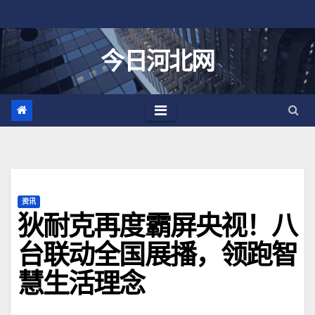
跳
至
内
今日河北网
容
资讯
狄耐克再度霸屏央视！八
台联动全国展播，领跑智
慧生活理念