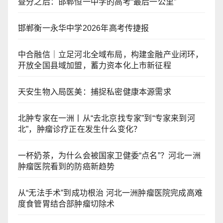
查分之后：邯郸恒一中学的高考“最后一公里”
邯郸衡一永华中学2026年高考传捷报
中合融信｜立足河北全域布局，构建金融产业闭环，
开放全国县域加盟，蓄力资本化上市新征程
天安生物入局医美：捕捉私密健康本源需求
北肿专家在一洲丨从“去北京找专家”到“专家来到河
北”，肿瘤诊疗正在发生什么变化？
一杯奶茶，为什么会被国家卫健委“点名”？河北一洲
肿瘤医院看到的防癌新趋势
从“无法手术”到成功根治 河北一洲肿瘤医院完成高难
度食管胃结合部肿瘤切除术