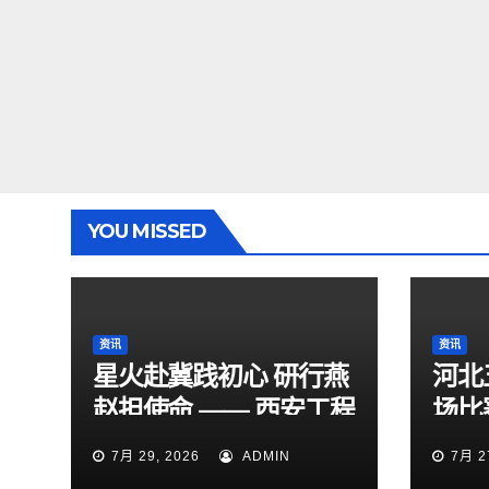
YOU MISSED
资讯
资讯
星火赴冀践初心 研行燕
河北
赵担使命 —— 西安工程
场比
大学“星火研途”研究生
15
7月 29, 2026
ADMIN
7月 2
实践团赴石家庄开展“三