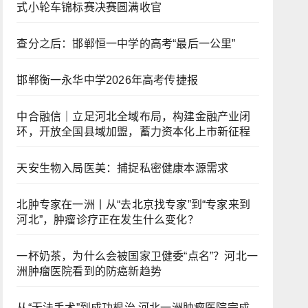
式小轮车锦标赛决赛圆满收官
查分之后：邯郸恒一中学的高考“最后一公里”
邯郸衡一永华中学2026年高考传捷报
中合融信｜立足河北全域布局，构建金融产业闭
环，开放全国县域加盟，蓄力资本化上市新征程
天安生物入局医美：捕捉私密健康本源需求
北肿专家在一洲丨从“去北京找专家”到“专家来到
河北”，肿瘤诊疗正在发生什么变化？
一杯奶茶，为什么会被国家卫健委“点名”？河北一
洲肿瘤医院看到的防癌新趋势
从“无法手术”到成功根治 河北一洲肿瘤医院完成