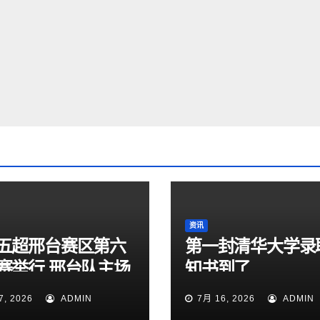
资讯
五超邢台赛区第六
第一封清华大学录
赛举行 邢台队主场
知书到了
:1大胜雄安新区队
7, 2026
ADMIN
7月 16, 2026
ADMIN