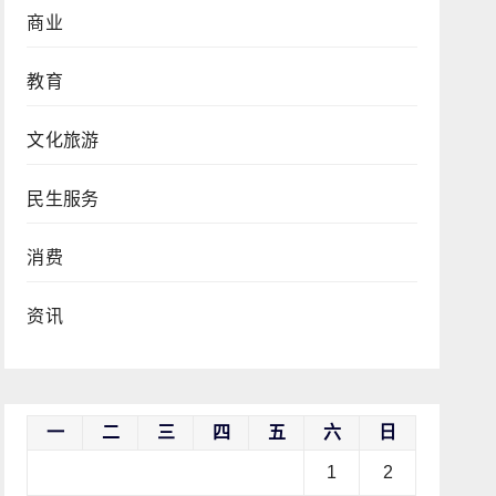
商业
教育
文化旅游
民生服务
消费
资讯
一
二
三
四
五
六
日
1
2