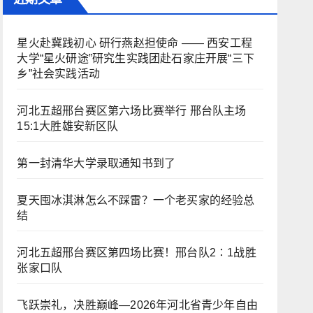
星火赴冀践初心 研行燕赵担使命 —— 西安工程
大学“星火研途”研究生实践团赴石家庄开展“三下
乡”社会实践活动
河北五超邢台赛区第六场比赛举行 邢台队主场
15:1大胜雄安新区队
第一封清华大学录取通知书到了
夏天囤冰淇淋怎么不踩雷？一个老买家的经验总
结
河北五超邢台赛区第四场比赛！邢台队2∶1战胜
张家口队
飞跃崇礼，决胜巅峰—2026年河北省青少年自由