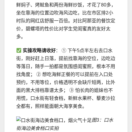
鲜焖子、烤鱿鱼和两份海鲜炒饭，才花了80多，
坐在靠海的位置边吹海风边吃，比在市区排2小
时队的网红店舒服一百倍。对比阿那亚的餐饮定
价，碧螺塔的性价比对学生党闺蜜真的友好太
多。
实操攻略请收好
： ① 下午5点半左右去口水
街，刚好赶上日落，提前找靠海的空位，边吃边
等落日，随手一拍都是氛围感闺蜜照，根本不用
找角度； ② 想吃海鲜正餐的可以提前在入口处
预约，不用等位，价格透明不会缺斤短两，比外
面的黑大排档靠谱太多； ③ 怕长肉的姐妹也不
用慌，口水街有轻食档，新鲜水果杯、藜麦沙拉
全都有，照样能面朝大海享美食。
图3：口水
街海边美食档口实拍