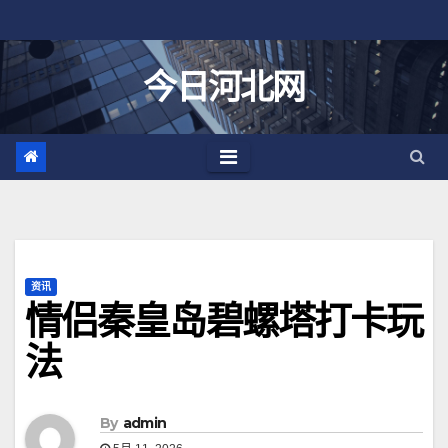
跳
至
内
今日河北网
容
资讯
情侣秦皇岛碧螺塔打卡玩
法
By
admin