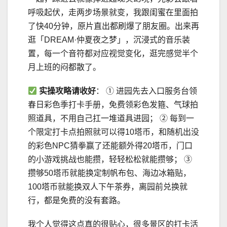
呼吸起伏，走两步场景就变，我跟闺蜜在里面拍
了快40分钟，原片直出都刷爆了朋友圈。出来再
逛「DREAM·仲夏夜之梦」，沉浸式的音乐装
置，每一个音符都对应视觉变化，逛完感觉半个
月上班的闷都散了。
实操攻略请收好
： ① 进园先去入口服务台领
春日彩色季打卡手册，免费领彩色发箍、气球拍
照道具，不用自己扛一堆道具进园； ② 每到一
个限定打卡点拍照就可以得10塔币，和随机出没
的彩色NPC猜拳赢了还能额外得20塔币，门口
的小游戏挑战也能攒，轻轻松松就能攒够； ③
攒够50塔币就能换定制帆布包、海边冰箱贴，
100塔币就能换双人下午茶券，离园前兑换就
行，都是免费的没有套路。
我个人觉得这点真的很贴心，很多景区的打卡活