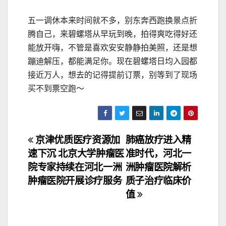
五一调休本来时间就不多，别东奔西跑换景点折
腾自己，来碧螺塔从早玩到晚，拍得爽吃得好还
能放开嗨，不管是喜欢安安静静拍美照，还是想
蹦迪解压，都能满足你。现在碧螺塔日均入园都
接近万人，想去的记得提前订票，别等到了现场
买不到票空跑～
文
京津优质医疗资源加
肺癌放疗进入精
速下沉 北京大学肿瘤医
准时代，河北一
章
院专家持续在河北一洲
洲肿瘤医院解析
导
肿瘤医院开展诊疗服务
质子治疗临床价
值
航