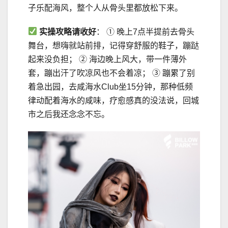
子乐配海风，整个人从骨头里都放松下来。
实操攻略请收好
： ① 晚上7点半提前去骨头
舞台，想嗨就站前排，记得穿舒服的鞋子，蹦跶
起来没负担； ② 海边晚上风大，带一件薄外
套，蹦出汗了吹凉风也不会着凉； ③ 蹦累了别
着急出园，去咸海水Club坐15分钟，那种低频
律动配着海水的咸味，疗愈感真的没法说，回城
市之后我还念念不忘。