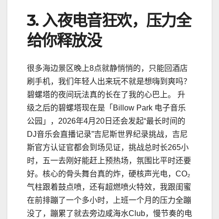
3. 入夜电音狂欢，压力全
给你释放没
很多海边景区晚上8点就静悄悄的，只能回酒店
刷手机，我们年轻人出来玩不就是想嗨到爽吗？
碧螺塔的夜间玩法真的长在了我的心巴上。 升
级之后的碧螺塔现在是「Billow Park 电子音乐
公园」，2026年4月20日还会发起“最长时间的
DJ音乐会直播记录”吉尼斯世界纪录挑战，吉尼
斯官方认证官都会到场见证，挑战总时长265小
时，五一去刚好能赶上预热场，氛围比平时还要
好。核心的骨头舞台真的炸，硬核声光电，CO₂
气柱跟着鼓点喷，还有超燃喷火特效，我跟闺蜜
在前排蹦了一个多小时，上班一个月的压力全蹦
没了，蹦累了就去旁边咸海水Club，慢节奏的电