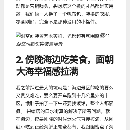
动都是营销噱头，碧螺塔这个换的礼品都是实用
款，我们俩一人换了一个帆布包，装换的衣服、
零食刚好，完全不是那种没用的小摆件。
图2：
洄空间超现实装置场景
2. 傍晚海边吃美食，面朝
大海幸福感拉满
我之前踩过最大的坑就是：海边景区的吃的要么
又贵又难吃，要么要开车跑到十几公里外的市
区，饿肚子拍了一下午还要找饭馆，整个人都累
瘫。 碧螺塔的口水街真的解决了所有问题，就
在海边，夜幕刚降的时候烟火气直接拉满，从网
红小吃到正经海鲜正餐全都有，我跟闺蜜点了海