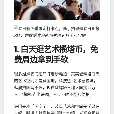
图1：碧螺塔春日彩色季限定打卡点实拍
1. 白天逛艺术攒塔币，免
费周边拿到手软
很多姐妹去海边只盯着沙滩拍，其实碧螺塔白天
的艺术空间才是藏宝地，科技感+艺术感拉满，
逛展拍图两不误，现在碧螺塔日均入园接近万
人，错峰9点半进园，人少不晒还能随便拍。
进门先冲「洄空间」，装置艺术和空间美学融在
一起，踩进去就像掉进超现实幻境，光影会跟着