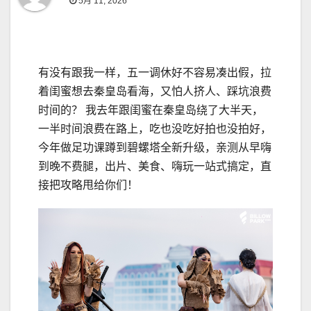
5月 11, 2026
有没有跟我一样，五一调休好不容易凑出假，拉
着闺蜜想去秦皇岛看海，又怕人挤人、踩坑浪费
时间的？ 我去年跟闺蜜在秦皇岛绕了大半天，
一半时间浪费在路上，吃也没吃好拍也没拍好，
今年做足功课蹲到碧螺塔全新升级，亲测从早嗨
到晚不费腿，出片、美食、嗨玩一站式搞定，直
接把攻略甩给你们！