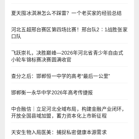
夏天囤冰淇淋怎么不踩雷？一个老买家的经验总结
河北五超邢台赛区第四场比赛！邢台队2∶1战胜张家
口队
飞跃崇礼，决胜巅峰—2026年河北省青少年自由式
小轮车锦标赛决赛圆满收官
查分之后：邯郸恒一中学的高考“最后一公里”
邯郸衡一永华中学2026年高考传捷报
中合融信｜立足河北全域布局，构建金融产业闭环，
开放全国县域加盟，蓄力资本化上市新征程
天安生物入局医美：捕捉私密健康本源需求