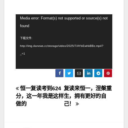
视
Media error: Format(s) not supported or source(s) not
频
found
播
下载文件:
放
http://img.danews.cc/storage/video/2025/7/AYbEwhkBBz.mp4?
器
_=1
文
恒一复读考到624
复读来恒一，涅槃重
分，这一年我是这样
生，拥有更好的自
章
做的
己！
导
航