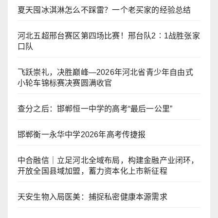
夏天囤冰淇淋怎么不踩雷？一个老买家的经验总结
河北五超邢台赛区第四场比赛！邢台队2∶1战胜张家
口队
飞跃崇礼，决胜巅峰—2026年河北省青少年自由式
小轮车锦标赛决赛圆满收官
查分之后：邯郸恒一中学的高考“最后一公里”
邯郸衡一永华中学2026年高考传捷报
中合融信｜立足河北全域布局，构建金融产业闭环，
开放全国县域加盟，蓄力资本化上市新征程
天安生物入局医美：捕捉私密健康本源需求