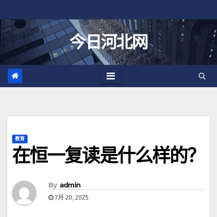
跳
至
内
今日河北网
容
教育
在恒一复读是什么样的？
By
admin
7月 20, 2025