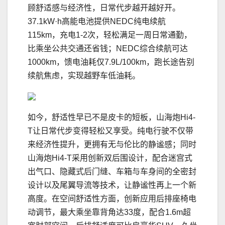
顾舒适感与经济性，日常代步越开越好开。
37.1kW·h高能电池提供NEDC纯电续航
115km，充电1-2次，轻松满足一周日常通勤，
比乘坐公共交通还省钱；NEDC综合续航可达
1000km，馈电油耗仅7.9L/100km，跑长途告别
续航焦虑，实现越野车低油耗。
如今，舒适性早已不是皮卡的短板，山海炮Hi4-
T让日常代步变得轻松又享受。纯电行驶不仅带
来经济性提升，更拥有无与伦比的静谧感；同时
山海炮Hi4-T采用创新双后围设计，配合迷宫式
出气口、隐藏式后门缝、车箱与车身间的全密封
设计以及尾翼导流等技术，让静谧性再上一个新
高度。在空间舒适性方面，创新应用后排座椅电
动调节，最大乘坐靠背角达33度，配合1.6m超