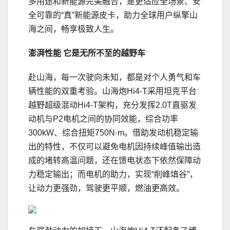
多用途和新能源完美融合，是更适应全场景、安
全可靠的“真”新能源皮卡，助力全球用户纵擎山
海之间，畅享极致人生。
澎湃
性能
它是无所不至的越野车
赴山海，每一次驶向未知，都是对个人勇气和车
辆性能的双重考验。山海炮Hi4-T采用坦克平台
越野超级混动Hi4-T架构，充分发挥2.0T直驱发
动机与P2电机之间的协同效能，综合功率
300kW、综合扭矩750N·m。借助发动机稳定输
出的特性，不仅可以避免电机因持续峰值输出造
成的堵转高温问题，还在馈电状态下依然保障动
力稳定输出；而电机的助力，实现“削峰填谷”，
让动力更强劲，驾驶更平顺，燃油更高效。