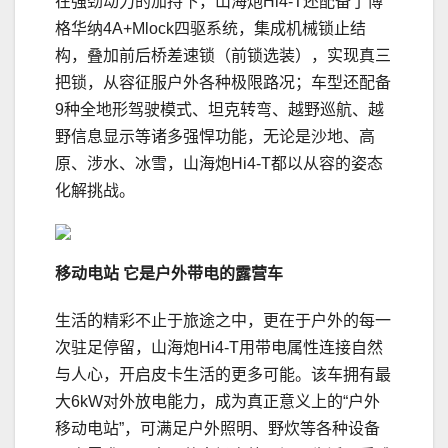
在强劲动力的加持下，山海炮Hi4-T还配备了博
格华纳4A+Mlock四驱系统，集成机械锁止结
构，叠加前后桥差速锁（前锁选装），实现真三
把锁，从容征服户外各种极限路况；车型还配备
9种全地形驾驶模式、坦克转弯、越野巡航、越
野信息显示等诸多强悍功能，无论是沙地、高
原、涉水、冰雪，山海炮Hi4-T都以从容的姿态
化解挑战。
移动电站
它是
户外带电
的露营车
生活的精彩不止于旅途之中，更在于户外的每一
次驻足停留，山海炮Hi4-T用带电属性连接自然
与人心，开启皮卡生活的更多可能。该车拥有最
大6kW对外放电能力，成为真正意义上的“户外
移动电站”，可满足户外照明、野炊等各种设备