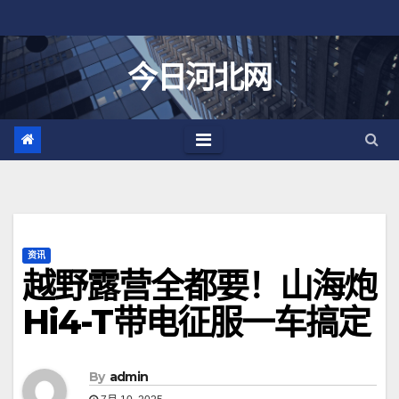
跳
至
内
今日河北网
容
资讯
越野露营全都要！山海炮
Hi4-T带电征服一车搞定
By
admin