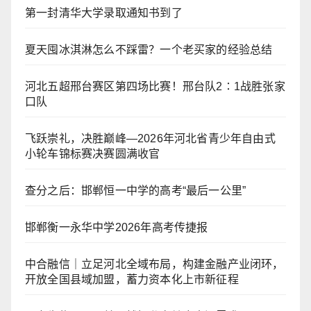
第一封清华大学录取通知书到了
夏天囤冰淇淋怎么不踩雷？一个老买家的经验总结
河北五超邢台赛区第四场比赛！邢台队2∶1战胜张家
口队
飞跃崇礼，决胜巅峰—2026年河北省青少年自由式
小轮车锦标赛决赛圆满收官
查分之后：邯郸恒一中学的高考“最后一公里”
邯郸衡一永华中学2026年高考传捷报
中合融信｜立足河北全域布局，构建金融产业闭环，
开放全国县域加盟，蓄力资本化上市新征程