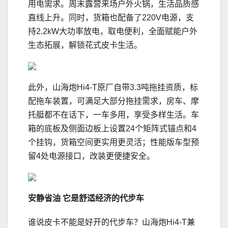
用电需求。周末露营来场户外火锅，生活品质感
直线上升。同时，货箱也配备了220V电源，支
持2.2kW大功率放电，取电便利，全面赋能户外
生态拓展，解锁花式皮卡生活。
此外，山海炮Hi4-T原厂自带3.3吨拖挂资质，标
配拖车装置，可满足大部分拖挂需求，房车、摩
托艇都不在话下，一车多用，享受多样生活。车
箱的底板及侧面边板上设置24个矩阵式锚点和4
个挂钩，货箱空间更实用更灵活；性能版车型预
留4处电源接口，改装更便捷安全。
安静
省油
它是舒适
经济
的代步车
谁说皮卡不能是好开的代步车？山海炮Hi4-T兼