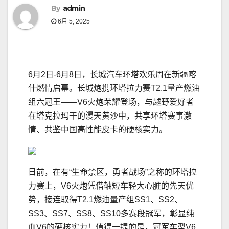
By
admin
6月 5, 2025
6月2日-6月8日，长城汽车环塔欢乐周在新疆喀
什燃情启幕。长城炮携环塔拉力赛T2.1量产燃油
组六冠王——V6火炮荣耀登场，与越野爱好者
在塔克拉玛干的漫天黄沙中，共享环塔赛事激
情、共鉴中国高性能皮卡的硬核实力。
日前，在有“生命禁区，勇者战场”之称的环塔拉
力赛上，V6火炮凭借轴短车轻大心脏的先天优
势，接连取得T2.1燃油量产组SS1、SS2、
SS3、SS7、SS8、SS10多赛段冠军，彰显纯
血V6的硬核实力！值得一提的是，冠军车型V6