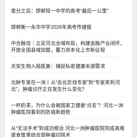
查分之后：邯郸恒一中学的高考“最后一公里”
邯郸衡一永华中学2026年高考传捷报
中合融信｜立足河北全域布局，构建金融产业闭环，
开放全国县域加盟，蓄力资本化上市新征程
天安生物入局医美：捕捉私密健康本源需求
北肿专家在一洲丨从“去北京找专家”到“专家来到河
北”，肿瘤诊疗正在发生什么变化？
一杯奶茶，为什么会被国家卫健委“点名”？河北一洲
肿瘤医院看到的防癌新趋势
从“无法手术”到成功根治 河北一洲肿瘤医院完成高难
度食管胃结合部肿瘤切除术