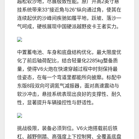
越松软沙地，尽展极致性能。原厂升高2英寸悬
挂系统带来33°接近角与26°纵向通过角，使其在
连续起伏的沙峰间疾驰如履平地，跃坡、落沙一
气呵成，硬核展现中国硬派越野皮卡王者实力。
中置蓄电池、车身和底盘结构优化，最大限度优
化了前后轴荷配比，结合轻量化2285kg整备质
量，使得V6火炮在快速穿越过程中时刻保持最
佳姿态，在每一个弯道里都能所向披靡。标配中
东版8段双向可调氮气减振器，面对高速震动与
软沙冲击，悬挂系统表现出良好的支撑性、耐久
性，显著提升车辆操控性与舒适性。
挑战极限，装备必须到位。V6火炮搭载前后铁
杠、越野侧踏、高强度上下控制臂、全覆盖底盘