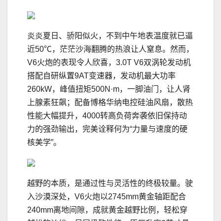
炎炎夏日、骄阳似火，不到中午地表温度就已逼
近50℃，茫茫沙海翻腾的热浪让人窒息。然而，
V6火炮的表现令人欣喜，3.0T V6双涡轮发动机
搭配自研纵置9AT变速器，发动机最大功率
260kW，峰值扭矩500N·m，一脚油门，让人肾
上腺素狂飙；配备博格华纳电控硅油风扇，散热
性能大幅提升，4000转高负荷奔袭依旧保持动
力的强劲输出，完美诠释何为“力量与速度的硬
核美学”。
越野的本质，是通过性与灵活性的终极较量。驶
入沙漠深处，V6火炮以2745mm黄金轴距配合
240mm离地间隙，成就黄金越野比例，轻松穿