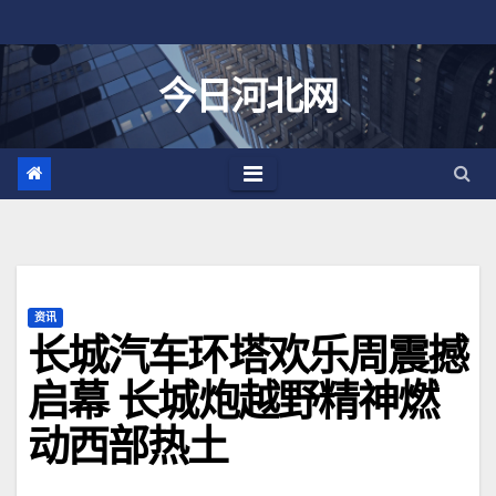
跳
至
内
今日河北网
容
资讯
长城汽车环塔欢乐周震撼
启幕 长城炮越野精神燃
动西部热土