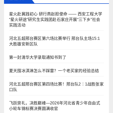
星火赴冀践初心 研行燕赵担使命 —— 西安工程大学
“星火研途”研究生实践团赴石家庄开展“三下乡”社会
实践活动
河北五超邢台赛区第六场比赛举行 邢台队主场15:1
大胜雄安新区队
第一封清华大学录取通知书到了
夏天囤冰淇淋怎么不踩雷？一个老买家的经验总结
河北五超邢台赛区第四场比赛！邢台队2∶1战胜张家
口队
飞跃崇礼，决胜巅峰—2026年河北省青少年自由式
小轮车锦标赛决赛圆满收官