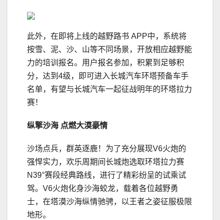
此外，在即将上线的越野路书 APP中，系统将
按雪、泥、沙、山等不同场景，开放相应越野能
力的培训报名。用户报名参加，积累到足够积
分，达到4级，即可进入长城汽车环塔预备车手
名单，有望与长城汽车一起征战明年的环塔拉力
赛！
纵擎
沙海
点燃大漠豪情
沙场点兵，群英逐鹿！为了充分展现V6火炮的
强悍实力，欢乐周期间长城炮选取环塔拉力赛
N39°赛段经典路线，进行了精彩纷呈的试乘试
驾。V6火炮化身沙海蛟龙，载着各位越野勇
士，在塔漠沙海纵情驰骋，以王者之姿征服极限
地形。