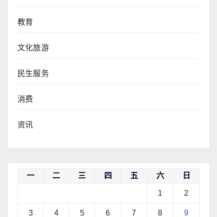
教育
文化旅游
民生服务
消费
资讯
一
二
三
四
五
六
日
1
2
3
4
5
6
7
8
9