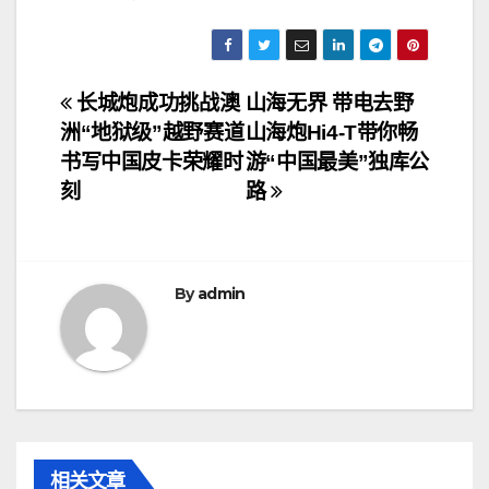
文
长城炮成功挑战澳
山海无界 带电去野
洲“地狱级”越野赛道
山海炮Hi4-T带你畅
章
书写中国皮卡荣耀时
游“中国最美”独库公
导
刻
路
航
By
admin
相关文章