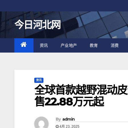
跳
至
内
今日河北网
容
资讯
产业地产
教育
消费
资讯
全球首款越野混动皮卡
售22.88万元起
By
admin
4月 23, 2025