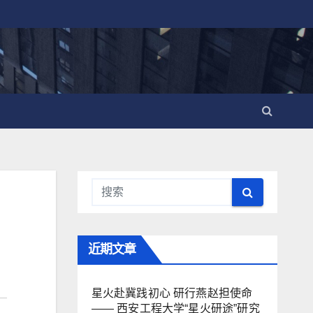
近期文章
星火赴冀践初心 研行燕赵担使命
—— 西安工程大学“星火研途”研究