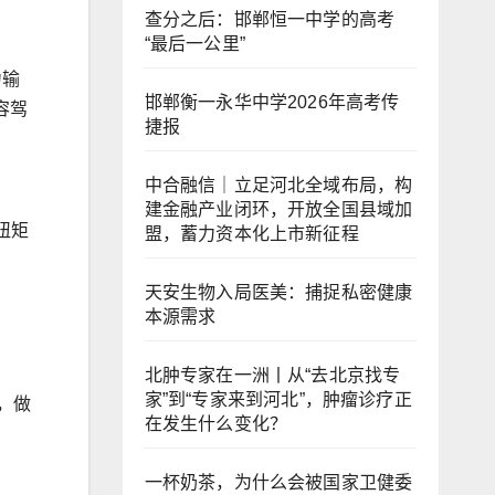
查分之后：邯郸恒一中学的高考
“最后一公里”
力输
邯郸衡一永华中学2026年高考传
容驾
捷报
中合融信｜立足河北全域布局，构
建金融产业闭环，开放全国县域加
扭矩
盟，蓄力资本化上市新征程
天安生物入局医美：捕捉私密健康
本源需求
北肿专家在一洲丨从“去北京找专
家”到“专家来到河北”，肿瘤诊疗正
，做
在发生什么变化？
一杯奶茶，为什么会被国家卫健委