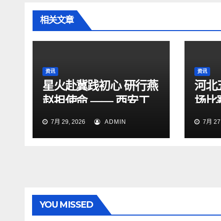
相关文章
资讯
资讯
星火赴冀践初心 研行燕
河北
赵担使命 —— 西安工
场比
程大学“星火研途”研究
15:
7月 29, 2026
ADMIN
7月 27,
生实践团赴石家庄开展
“三下乡”社会实践活动
YOU MISSED