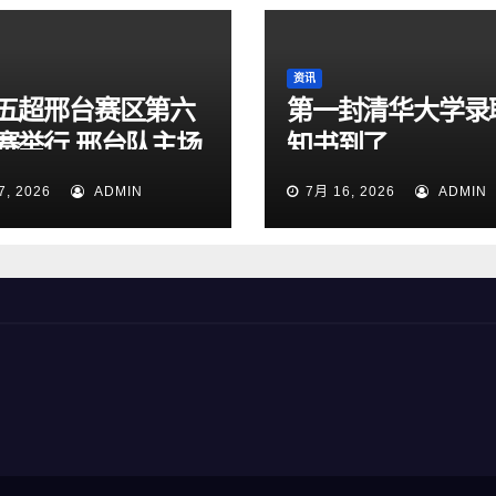
资讯
五超邢台赛区第六
第一封清华大学录
赛举行 邢台队主场
知书到了
:1大胜雄安新区队
7, 2026
ADMIN
7月 16, 2026
ADMIN