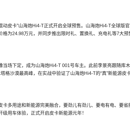
动皮卡”山海炮Hi4-T正式开启全球预售。山海炮Hi4-T全球版
预售价格为24.98万元，并同步推出限时礼、置换礼、充电礼等7大预
场下定，成为山海炮Hi4-T 001号车主。此前李景亮跟随库
塔格沙漠最高峰，在实战中验证了山海炮Hi4-T的“真”新能源皮
构，将皮卡多用途和新能源完美融合，要劲儿有劲儿、要电有电、要省
杆级用车体验，正式开启皮卡新能源元年！