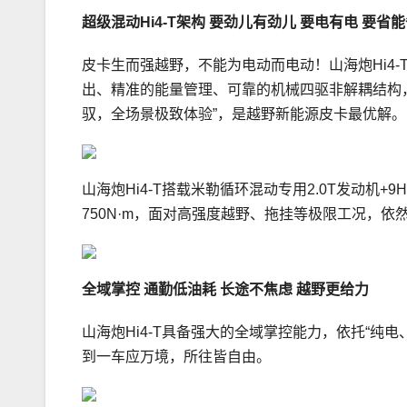
超级混动
Hi4-T
架构 要劲儿有劲儿
要电有电
要省能
皮卡生而强越野，不能为电动而电动！山海炮Hi4
出、精准的能量管理、可靠的机械四驱非解耦结构，
驭，全场景极致体验”，是越野新能源皮卡最优解。
山海炮Hi4-T搭载米勒循环混动专用2.0T发动机+
750N·m，面对高强度越野、拖挂等极限工况，依
全域掌控
通勤
低
油耗
长途不焦虑
越野更给力
山海炮Hi4-T具备强大的全域掌控能力，依托“纯
到一车应万境，所往皆自由。