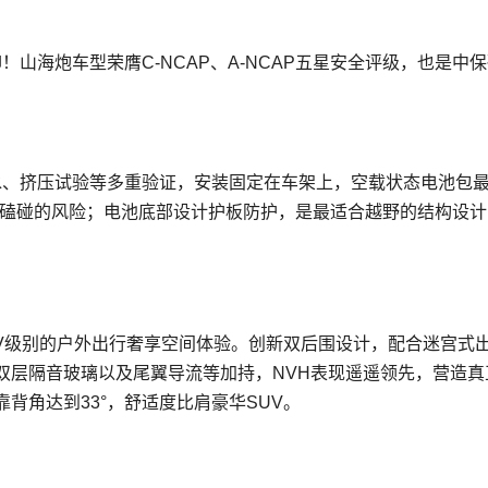
！山海炮车型荣膺C-NCAP、A-NCAP五星安全评级，也是中保
浸水、挤压试验等多重验证，安装固定在车架上，空载状态电池包
底磕碰的风险；电池底部设计护板防护，是最适合越野的结构设计
SUV级别的户外出行奢享空间体验。创新双后围设计，配合迷宫式
双层隔音玻璃以及尾翼导流等加持，NVH表现遥遥领先，营造真
背角达到33°，舒适度比肩豪华SUV。