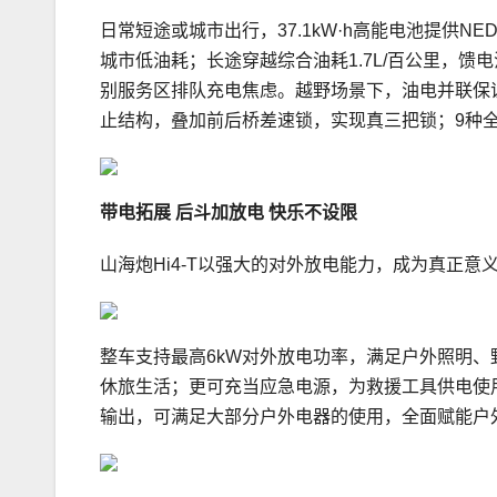
日常短途或城市出行，37.1kW·h高能电池提供N
城市低油耗；长途穿越综合油耗1.7L/百公里，馈电油
别服务区排队充电焦虑。越野场景下，油电并联保证
止结构，叠加前后桥差速锁，实现真三把锁；9种
带电拓展
后斗加放电 快乐不设限
山海炮Hi4-T以强大的对外放电能力，成为真正意
整车支持最高6kW对外放电功率，满足户外照明
休旅生活；更可充当应急电源，为救援工具供电使用，
输出，可满足大部分户外电器的使用，全面赋能户