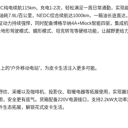
EDC纯电续航115km，充电1-2次，轻松满足一周日常通勤，实现
耗7.9L/百公里，NEDC综合续航达1000km，一箱油长途直达
动力持续强悍，同时配备博格华纳4A+Mlock智能四驱，集成
全地形驾驶模式、蠕形模式、坦克转弯等硬核功能，让越野更给
义上的“户外移动电站”，为皮卡生活注入更多可能。
、野炊、采暖以及咖啡机、投影仪、取暖电器等拓展使用，实现搬
安全更有底气。货箱配备220V电源接口，支持2.2kW大功率
外生态拓展，解锁花式皮卡生活。