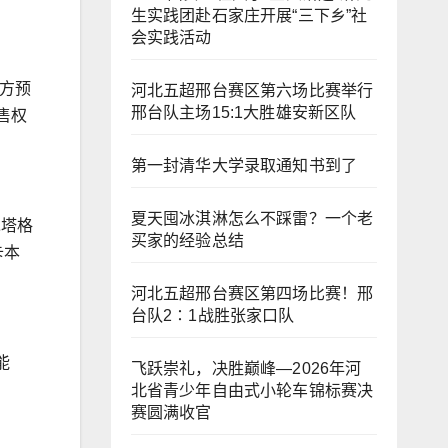
生实践团赴石家庄开展“三下乡”社
会实践活动
官方预
河北五超邢台赛区第六场比赛举行
邢台队主场15:1大胜雄安新区队
售权
第一封清华大学录取通知书到了
夏天囤冰淇淋怎么不踩雷？一个老
木塔格
买家的经验总结
卡本
河北五超邢台赛区第四场比赛！邢
台队2∶1战胜张家口队
能
飞跃崇礼，决胜巅峰—2026年河
北省青少年自由式小轮车锦标赛决
赛圆满收官