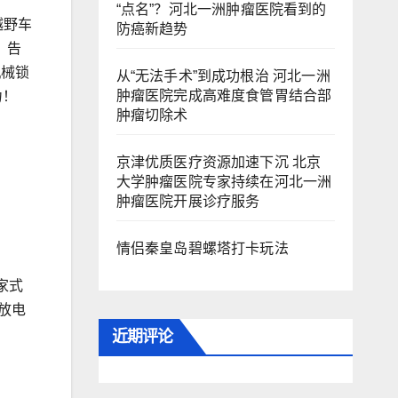
“点名”？河北一洲肿瘤医院看到的
越野车
防癌新趋势
，告
机械锁
从“无法手术”到成功根治 河北一洲
肿瘤医院完成高难度食管胃结合部
力！
肿瘤切除术
京津优质医疗资源加速下沉 北京
大学肿瘤医院专家持续在河北一洲
肿瘤医院开展诊疗服务
情侣秦皇岛碧螺塔打卡玩法
家式
放电
近期评论