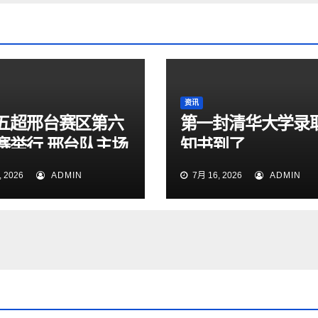
资讯
五超邢台赛区第六
第一封清华大学录
赛举行 邢台队主场
知书到了
1大胜雄安新区队
 2026
ADMIN
7月 16, 2026
ADMIN