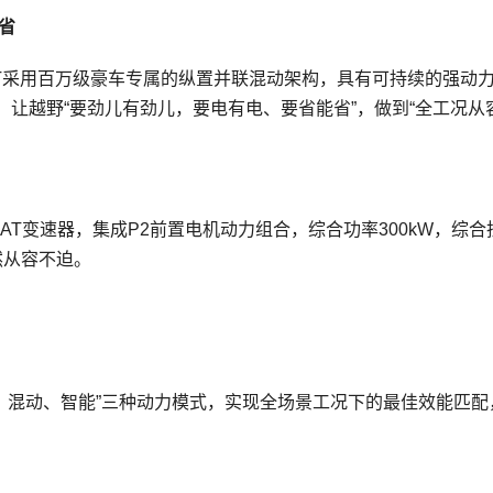
省
-T采用百万级豪车专属的纵置并联混动架构，具有可持续的强动
让越野“要劲儿有劲儿，要电有电、要省能省”，做到“全工况从
9HAT变速器，集成P2前置电机动力组合，综合功率300kW，综合
然从容不迫。
电、混动、智能”三种动力模式，实现全场景工况下的最佳效能匹配