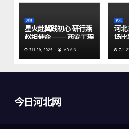
资讯
资讯
星火赴冀践初心 研行燕
河北
赵担使命 —— 西安工程
场比
大学“星火研途”研究生
15
7月 29, 2026
ADMIN
7月 2
实践团赴石家庄开展“三
下乡”社会实践活动
今日河北网