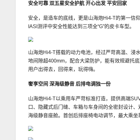
安全可靠
双五星安全护航 开心出发 平安回家
安全，是造车的底线，更是山海炮Hi4-T的第一信仰
IASI测评中安全性能达到三项全“G”的皮卡车型。
山海炮Hi4-T搭载的动力电池，经过严苛高温、
地间隙超400mm，配合大梁防护，能有效规避托
用户出得去，回得来，玩得嗨。
奢享空间 深海级静音
后排电调独一份
山海炮Hi4-T以乘用车严苛标准打造，提供高端
口、隐藏式后门缝、车箱与车身间的全密封设计、
海级静音座舱。首创后排座椅电动调节，最大乘坐靠