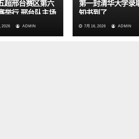
五超邢台赛区第六
第一封清华大学录
赛举行 邢台队主场
知书到了
1大胜雄安新区队
 2026
ADMIN
7月 16, 2026
ADMIN