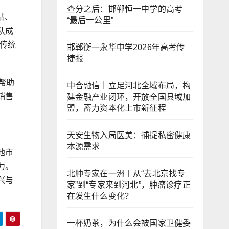
查分之后：邯郸恒一中学的高考
贴、
“最后一公里”
队成
传统
邯郸衡一永华中学2026年高考传
捷报
帮助
中合融信｜立足河北全域布局，构
销售
建金融产业闭环，开放全国县域加
盟，蓄力资本化上市新征程
天安生物入局医美：捕捉私密健康
本源需求
地市
力。
北肿专家在一洲丨从“去北京找专
兴与
家”到“专家来到河北”，肿瘤诊疗正
在发生什么变化？
一杯奶茶，为什么会被国家卫健委