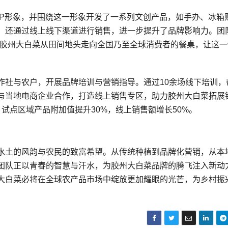
IP形象，并围绕这一形象开发了一系列文创产品，如手办、冰箱
，还通过线上线下渠道进行销售，进一步提升了品牌影响力。团
让胶州大白菜从田间地头走向全国乃至全球消费者的餐桌，让这一
作社与农户，开展品牌培训与营销指导。通过10余场线下培训，
与当地电商企业合作，打造线上销售专区，助力胶州大白菜拓展
试点区域产品附加值提升30%，线上销售额增长50%。
水土的风韵与农民的致富希望。从传统种植到品牌化营销，从本
团队正以青春的智慧与汗水，为胶州大白菜品牌的腾飞注入新动
大白菜必将在全球农产品市场中绽放更加耀眼的光芒，为乡村振