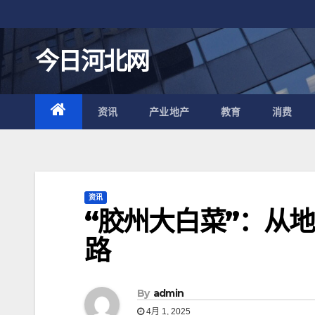
跳
至
内
今日河北网
容
资讯
产业地产
教育
消费
资讯
“胶州大白菜”：从
路
By
admin
4月 1, 2025