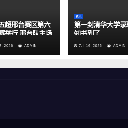
资讯
五超邢台赛区第六
第一封清华大学录
赛举行 邢台队主场
知书到了
:1大胜雄安新区队
7, 2026
ADMIN
7月 16, 2026
ADMIN