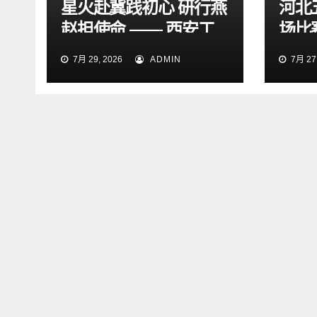
星火赴冀践初心 研行燕
河北
赵担使命 —— 西安工
场比
程大学“星火研途”研究
15:
7月 29, 2026
ADMIN
7月 27,
生实践团赴石家庄开展
“三下乡”社会实践活动