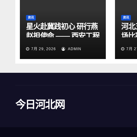
资讯
资讯
星火赴冀践初心 研行燕
河北
赵担使命 —— 西安工程
场比
大学“星火研途”研究生
15
7月 29, 2026
ADMIN
7月 2
实践团赴石家庄开展“三
下乡”社会实践活动
今日河北网