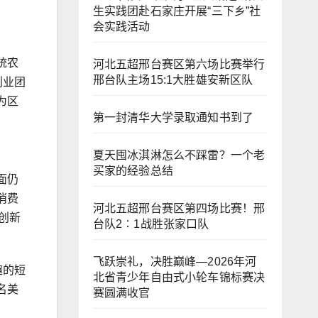
生实践团赴石家庄开展“三下乡”社
会实践活动
统农
河北五超邢台赛区第六场比赛举行
邢台队主场15:1大胜雄安新区队
创业团
为区
第一封清华大学录取通知书到了
夏天囤冰淇淋怎么不踩雷？一个老
买家的经验总结
面仍
消费
河北五超邢台赛区第四场比赛！邢
创新
台队2∶1战胜张家口队
飞跃崇礼，决胜巅峰—2026年河
趣的短
北省青少年自由式小轮车锦标赛决
名美
赛圆满收官