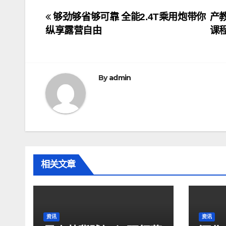
文
够劲够省够可靠 全能2.4T乘用炮带你
产
纵享露营自由
课
章
导
航
By
admin
相关文章
资讯
资讯