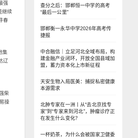
最强
查分之后：邯郸恒一中学的高考
能继续
“最后一公里”
寻春
邯郸衡一永华中学2026年高考传
捷报
中合融信｜立足河北全域布局，构
地集
建金融产业闭环，开放全国县域加
达辽
盟，蓄力资本化上市新征程
天安生物入局医美：捕捉私密健康
本源需求
强柴
更易操
北肿专家在一洲丨从“去北京找专
家”到“专家来到河北”，肿瘤诊疗正
在发生什么变化？
一杯奶茶，为什么会被国家卫健委