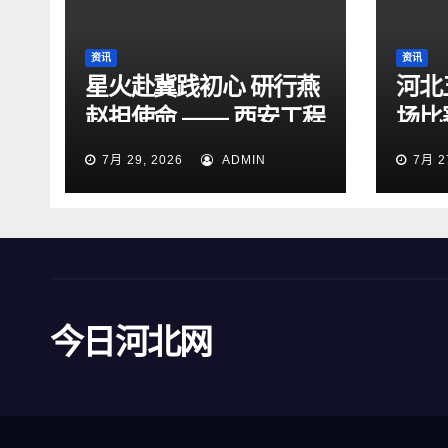
资讯
资讯
星火赴冀践初心 研行燕
河北
赵担使命 —— 西安工程
场比
大学“星火研途”研究生
15
7月 29, 2026
ADMIN
7月 2
实践团赴石家庄开展“三
下乡”社会实践活动
今日河北网