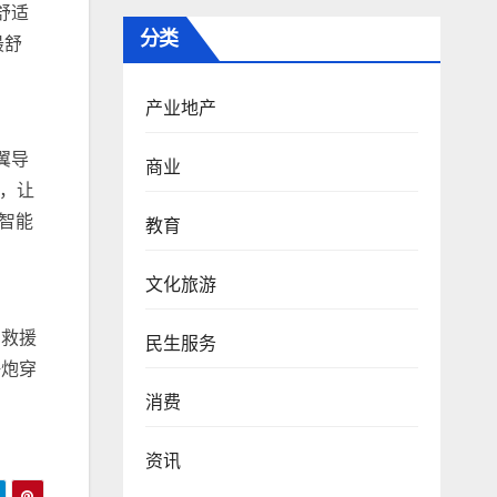
舒适
分类
最舒
产业地产
翼导
商业
卡，让
智能
教育
文化旅游
、救援
民生服务
海炮穿
消费
资讯