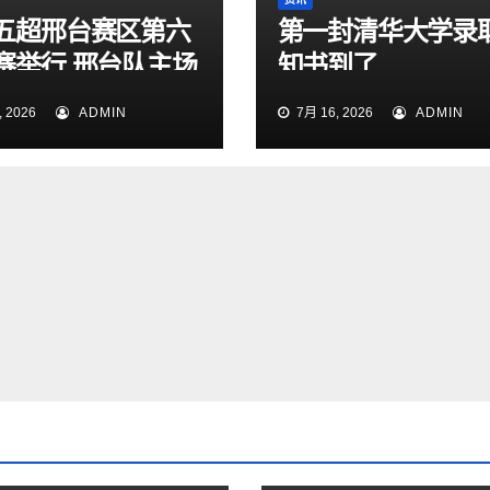
五超邢台赛区第六
第一封清华大学录
赛举行 邢台队主场
知书到了
1大胜雄安新区队
 2026
ADMIN
7月 16, 2026
ADMIN