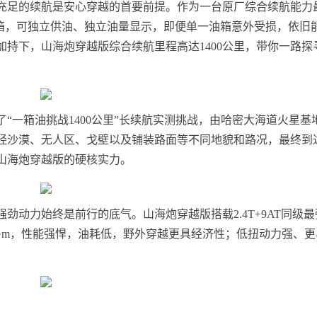
充足的续航是安心穿越的首要前提。作为一台原厂综合续航能力
双油箱，可独立供油、独立油量显示，即便单一油箱意外受损，依旧
持下，山海炮穿越版综合续航里程高达1400公里，带你一路探
“一箱油挑战1400公里”长续航实测挑战，由哈密大海道火星基
经沙漠、无人区、戈壁以及铺装路面等不同地貌和路况，最终到
现山海炮穿越版的硬核实力。
劲动力始终是前行的底气。山海炮穿越版搭载2.4T+9AT同级最
0N·m，性能强悍，油耗低，野外穿越更具经济性；低扭动力强、