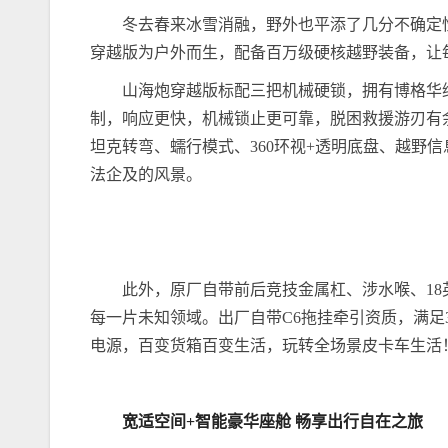
冬去春来冰雪消融，野外也平添了几分不确定
穿越版为户外而生，配备百万级硬核越野装备，让
山海炮穿越版标配三把机械硬锁，拥有博格华纳4A
制，响应更快，机械锁止更可靠，脱困救援游刃有
坦克转弯、蠕行模式、360环视+透明底盘、越野
法企及的风景。
此外，原厂自带前后竞技金属杠、涉水喉、18
每一片未知领域。出厂自带C6拖挂牵引资质，满足3
电源，百变货箱百变生活，玩转全场景皮卡车生活
宽适空间
+
智能
豪华
座舱
畅享
出行
自在之旅