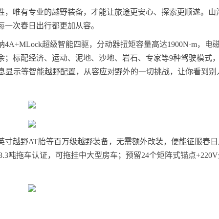
性，唯有专业的越野装备，才能让旅途更安心、探索更顺遂。山
每一次春日出行都更加从容。
+MLock超级智能四驱，分动器扭矩容量高达1900N·m，电
余；标配经济、运动、泥地、沙地、岩石、专家等9种驾驶模式
信息显示等智能越野配置，从容应对野外的一切挑战，让你看到别
英寸越野AT胎等百万级越野装备，无需额外改装，便能征服春日
.3吨拖车认证，可拖挂中大型房车；预留24个矩阵式锚点+220
！