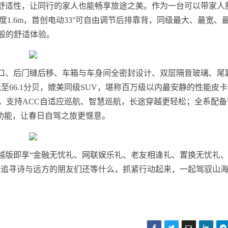
舒适性，让同行的家人也能畅享旅途之美。作为一台可以带家人
1.6m，首创电动33°可自由调节后排靠背，同级最大、最宽、
般的舒适体验。
口、后门缝后移、车箱与车身间全密封设计、双层隔音玻璃、尾
至66.1分贝，媲美同级SUV，堪称百万级以内最安静的性能皮
，支持ACC自适应巡航、智慧巡航，长途穿越更轻松；全系配备
队等功能，让春日自驾之旅更惬意。
越版即享“金融无忧礼、网联娱乐礼、老友相逢礼、置换无忧礼
待追寻诗与远方的朋友们还等什么，抓紧行动起来，一起驾驭山
！