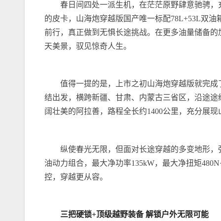
春日间四处一派生机，在茫茫原野肆意驰骋，
的皮卡，山海炮穿越版国产唯一标配78L+53L
前行，真正做到无惧长途挑战。在更多油量储备的加
天美景，驭见惊奇人生。
值得一提的是，上市之初山海炮穿越版就完成了
结出发，横跨新疆、甘肃、内蒙古三省区，沿途途
阔壮美的阿拉善，路程全长约1400公里，充分展
纵使春光无限，但面对长途穿越的多变地形，强
油动力组合，最大净功率135kW，最大净扭矩48
控，穿越更从容。
三把硬锁+
顶级越野装备
解锁户外
无限可能