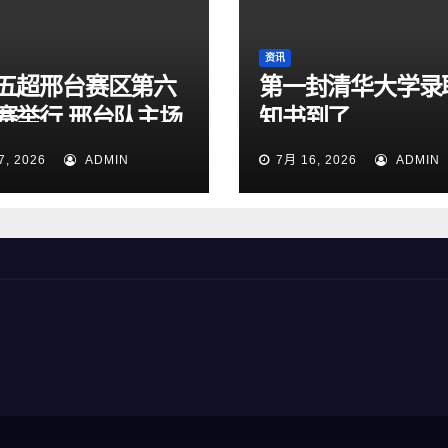
资讯
五超邢台赛区第六
第一封清华大学录
赛举行 邢台队主场
知书到了
:1大胜雄安新区队
7, 2026
ADMIN
7月 16, 2026
ADMIN