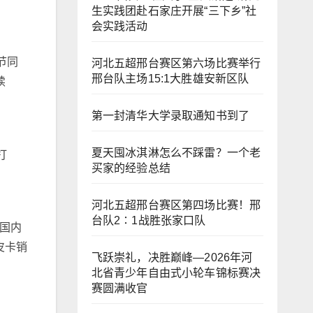
生实践团赴石家庄开展“三下乡”社
会实践活动
节同
河北五超邢台赛区第六场比赛举行
邢台队主场15:1大胜雄安新区队
续
第一封清华大学录取通知书到了
夏天囤冰淇淋怎么不踩雷？一个老
打
买家的经验总结
河北五超邢台赛区第四场比赛！邢
台队2∶1战胜张家口队
，国内
皮卡销
飞跃崇礼，决胜巅峰—2026年河
北省青少年自由式小轮车锦标赛决
赛圆满收官