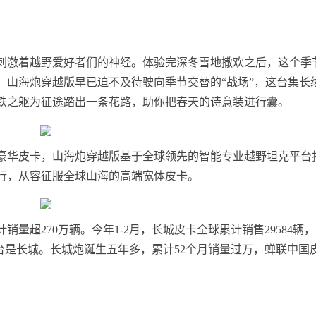
刺激着越野爱好者们的神经。体验完深冬雪地撒欢之后，这个季
，山海炮穿越版早已迫不及待驶向季节交替的“战场”，这台集长
铁之躯为征途踏出一条花路，助你把春天的诗意装进行囊。
豪华皮卡，山海炮穿越版基于全球领先的智能专业越野坦克平台
行，从容征服全球山海的高端宽体皮卡。
量超270万辆。今年1-2月，长城皮卡全球累计销售29584辆
台是长城。长城炮诞生五年多，累计52个月销量过万，蝉联中国