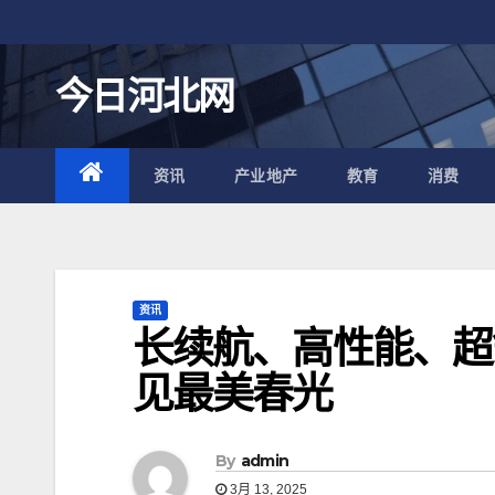
跳
至
内
今日河北网
容
资讯
产业地产
教育
消费
资讯
长续航、高性能、超
见最美春光
By
admin
3月 13, 2025