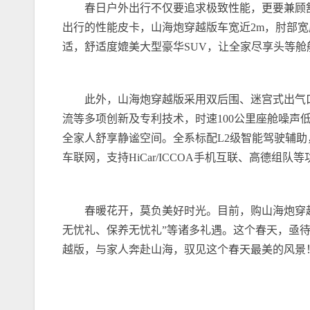
春日户外出行不仅要追求极致性能，更要兼顾
出行的性能皮卡，山海炮穿越版车宽近2m，肘部宽度
适，舒适度媲美大型豪华SUV，让全家尽享头等舱
此外，山海炮穿越版采用双后围、迷宫式出气
流等多项创新及专利技术，时速100公里座舱噪声低
全家人舒享静谧空间。全系标配L2级智能驾驶辅助
车联网，支持HiCar/ICCOA手机互联、高德组
春暖花开，莫负美好时光。目前，购山海炮穿
无忧礼、保养无忧礼”等诸多礼遇。这个春天，亟
越版，与家人奔赴山海，驭见这个春天最美的风景