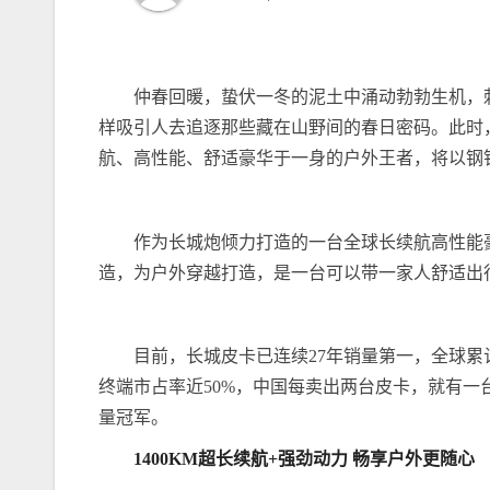
仲春回暖，蛰伏一冬的泥土中涌动勃勃生机，
样吸引人去追逐那些藏在山野间的春日密码。此时
航、高性能、舒适豪华于一身的户外王者，将以钢
作为长城炮倾力打造的一台全球长续航高性能
造，为户外穿越打造，是一台可以带一家人舒适出
目前，长城皮卡已连续27年销量第一，全球累计销
终端市占率近50%，中国每卖出两台皮卡，就有一
量冠军。
1400
KM
超长
续航
+
强劲
动力
畅享户外更随心