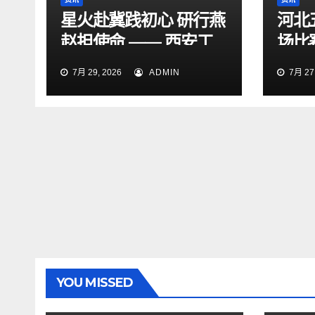
星火赴冀践初心 研行燕
河北
赵担使命 —— 西安工
场比
程大学“星火研途”研究
15:
7月 29, 2026
ADMIN
7月 27,
生实践团赴石家庄开展
“三下乡”社会实践活动
YOU MISSED