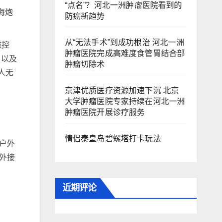
“点名”？河北一洲肿瘤医院看到的
海炮
防癌新趋势
从“无法手术”到成功根治 河北一洲
磁控
肿瘤医院完成高难度食管胃结合部
，以及
肿瘤切除术
人无
京津优质医疗资源加速下沉 北京
大学肿瘤医院专家持续在河北一洲
肿瘤医院开展诊疗服务
情侣秦皇岛碧螺塔打卡玩法
户外
V外接
近期评论