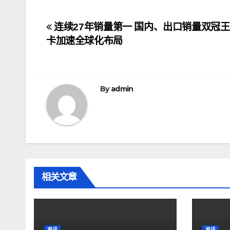
文
连续27年销量第一 国内、出口销量双冠王
卡加速全球化布局
章
导
航
By
admin
相关文章
资讯
资讯