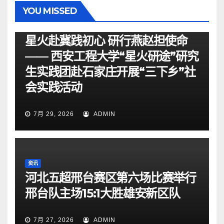
YOU MISSED
资讯
星火赴冀践初心 研行燕赵担使命
—— 西安工程大学“星火研途”研究
生实践团赴石家庄开展“三下乡”社
会实践活动
7月 29, 2026
ADMIN
资讯
河北五超邢台赛区第六场比赛举行
邢台队主场15:1大胜雄安新区队
7月 27, 2026
ADMIN