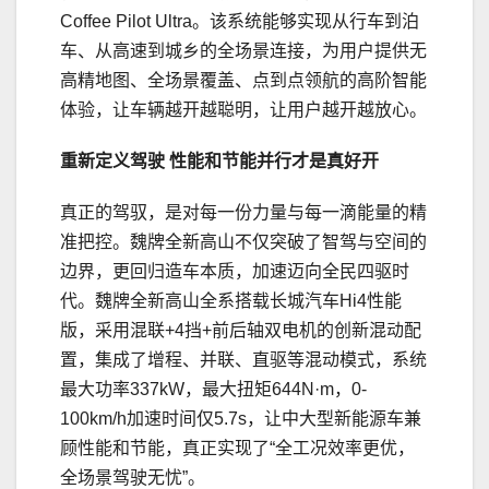
Coffee Pilot Ultra。该系统能够实现从行车到泊
车、从高速到城乡的全场景连接，为用户提供无
高精地图、全场景覆盖、点到点领航的高阶智能
体验，让车辆越开越聪明，让用户越开越放心。
重新定义驾驶 性能和节能并行才是真好开
真正的驾驭，是对每一份力量与每一滴能量的精
准把控。魏牌全新高山不仅突破了智驾与空间的
边界，更回归造车本质，加速迈向全民四驱时
代。魏牌全新高山全系搭载长城汽车Hi4性能
版，采用混联+4挡+前后轴双电机的创新混动配
置，集成了增程、并联、直驱等混动模式，系统
最大功率337kW，最大扭矩644N·m，0-
100km/h加速时间仅5.7s，让中大型新能源车兼
顾性能和节能，真正实现了“全工况效率更优，
全场景驾驶无忧”。