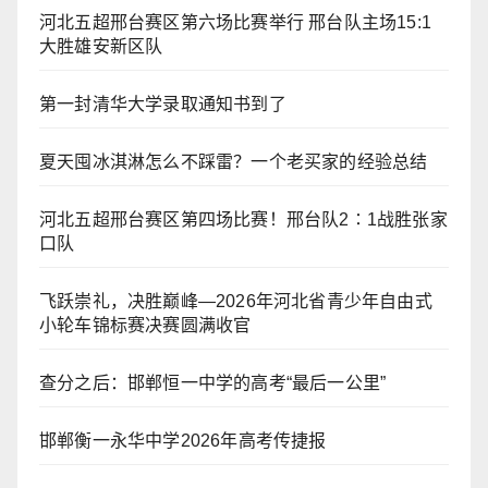
河北五超邢台赛区第六场比赛举行 邢台队主场15:1
大胜雄安新区队
第一封清华大学录取通知书到了
夏天囤冰淇淋怎么不踩雷？一个老买家的经验总结
河北五超邢台赛区第四场比赛！邢台队2∶1战胜张家
口队
飞跃崇礼，决胜巅峰—2026年河北省青少年自由式
小轮车锦标赛决赛圆满收官
查分之后：邯郸恒一中学的高考“最后一公里”
邯郸衡一永华中学2026年高考传捷报