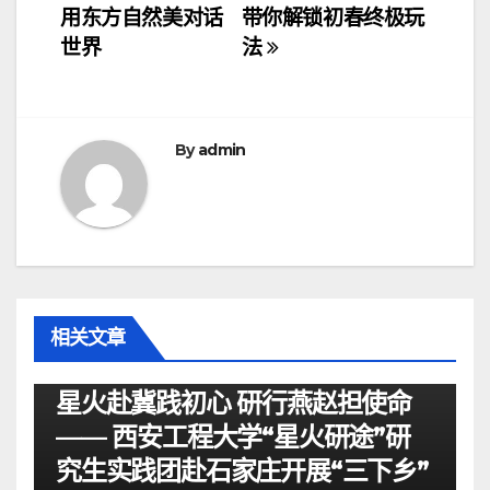
章
用东方自然美对话
带你解锁初春终极玩
导
世界
法
航
By
admin
相关文章
资讯
星火赴冀践初心 研行燕赵担使命
—— 西安工程大学“星火研途”研
究生实践团赴石家庄开展“三下乡”