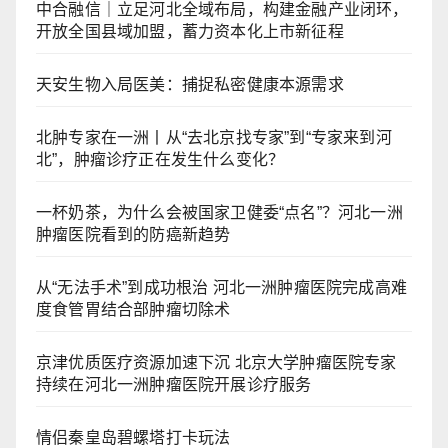
中合融信｜立足河北全域布局，构建金融产业闭环，
开放全国县域加盟，蓄力资本化上市新征程
天安生物入局医美：捕捉私密健康本源需求
北肿专家在一洲丨从“去北京找专家”到“专家来到河
北”，肿瘤诊疗正在发生什么变化？
一杯奶茶，为什么会被国家卫健委“点名”？河北一洲
肿瘤医院看到的防癌新趋势
从“无法手术”到成功根治 河北一洲肿瘤医院完成高难
度食管胃结合部肿瘤切除术
京津优质医疗资源加速下沉 北京大学肿瘤医院专家
持续在河北一洲肿瘤医院开展诊疗服务
情侣秦皇岛碧螺塔打卡玩法