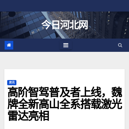
跳
至
内
今日河北网
容
资讯
高阶智驾普及者上线，魏
牌全新高山全系搭载激光
雷达亮相