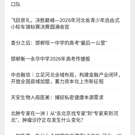
口队
飞跃崇礼，决胜巅峰—2026年河北省青少年自由式
小轮车锦标赛决赛圆满收官
查分之后：邯郸恒一中学的高考“最后一公里”
邯郸衡一永华中学2026年高考传捷报
中合融信｜立足河北全域布局，构建金融产业闭环，
开放全国县域加盟，蓄力资本化上市新征程
天安生物入局医美：捕捉私密健康本源需求
北肿专家在一洲丨从“去北京找专家”到“专家来到河
北”，肿瘤诊疗正在发生什么变化？