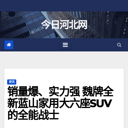
跳
至
内
今日河北网
容
资讯
销量爆、实力强 魏牌全
新蓝山家用大六座SUV
的全能战士