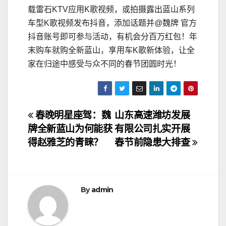
载雷石KTV应用K歌视频，或拍摄露出蓝山系列
车型K歌视频发布抖音，添加话题并@魏牌 官方
抖音账号即可参与活动，有机会分百万红包！年
末购车就购全新蓝山，享用车K歌新体验，让全
家在归途中感受与众不同的春节团圆时光！
文
春晚明星座驾：魏
山东高速潍坊发展
牌全新蓝山为何能获
有限公司扎实开展
章
得赵雅芝的青睐？
春节前隐患大排查
导
航
By
admin