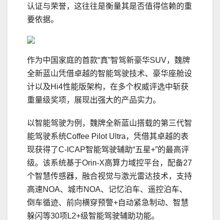
认证与荣誉，这往往是衡量其是否值得信赖的重
要依据。
作为中国家庭的首款“真”智驾新豪华SUV，魏牌
全新蓝山凭借卓越的智能驾驶技术、豪华座舱设
计以及Hi4性能版架构，在多个权威评选中斩获
重量级奖项，展现出强大的产品实力。
以智能驾驶为例，魏牌全新蓝山搭载的第三代智
能驾驶系统Coffee Pilot Ultra，凭借其卓越的表
现获得了C-ICAP智能驾驶辅助“五星+”的最高评
级。该系统基于Orin-X高算力域控平台，配备27
个智慧传感器，融合视觉与激光雷达技术，支持
高速NOA、城市NOA、记忆泊车、遥控泊车、
倒车循迹、前向横穿预警+自动紧急制动、智慧
躲闪等30项L2+级智能驾驶辅助功能。