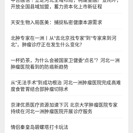
中合融信｜立足河北全域布局，构建金融产业闭环，
开放全国县域加盟，蓄力资本化上市新征程
天安生物入局医美：捕捉私密健康本源需求
北肿专家在一洲丨从“去北京找专家”到“专家来到河
北”，肿瘤诊疗正在发生什么变化？
一杯奶茶，为什么会被国家卫健委“点名”？河北一洲
肿瘤医院看到的防癌新趋势
从“无法手术”到成功根治 河北一洲肿瘤医院完成高难
度食管胃结合部肿瘤切除术
京津优质医疗资源加速下沉 北京大学肿瘤医院专家
持续在河北一洲肿瘤医院开展诊疗服务
情侣秦皇岛碧螺塔打卡玩法