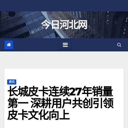
跳
至
内
今日河北网
容
资讯
长城皮卡连续27年销量
第一 深耕用户共创引领
皮卡文化向上