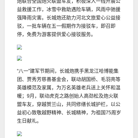
炮联合全国炮火联盟车友，积极深入一线开展公
益救援工作，冰雪中救助遇险车辆，风雨中驰援
强降雨灾害。长城炮还助力河北文旅爱心公益接
驳，一批车辆在五一假期作为接驳车，即召即
停，免费为游客提供爱心接驳服务。
“八一”建军节期间，长城炮携手黑龙江哈博能集
团、贾秀芳慈善基金会，联动胡国桥、毛羽亮等
英雄模范及家属，为万名英雄老兵送上关怀和温
暖；9月，联动虎克之路创始人高劲松及炮火联
盟车友，穿越贺兰山，共同修缮长城护栏，以公
益初心致敬越野精神、长城精神，为祖国75周岁
生日献礼。