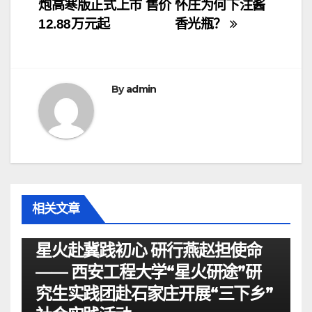
炮高寒版正式上市 售价
怀庄为何下注酱
章
12.88万元起
香光瓶？
导
航
By
admin
相关文章
资讯
星火赴冀践初心 研行燕赵担使命
—— 西安工程大学“星火研途”研
究生实践团赴石家庄开展“三下乡”