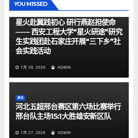
YOU MISSED
资讯
星火赴冀践初心 研行燕赵担使命
—— 西安工程大学“星火研途”研究
生实践团赴石家庄开展“三下乡”社
会实践活动
7月 29, 2026
ADMIN
资讯
河北五超邢台赛区第六场比赛举行
邢台队主场15:1大胜雄安新区队
7月 27, 2026
ADMIN