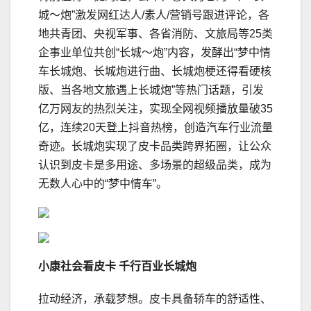
城～炮”激发网红达人/素人/营销号跟进评论，各
地共青团、央视军事、各省消防、文旅局等25类
企事业单位共创“长城～炮”内容，发酵出“梦中情
车长城炮、长城炮进行曲、长城炮梗还得看硬核
版、当各地文旅遇上长城炮”等热门话题，引发
亿万网友的热烈关注，实现全网视频播放量破35
亿，连续20天登上抖音热榜，创造汽车行业流量
奇迹。长城炮实现了皮卡品类跨界拓圈，让公众
认识到皮卡是多用途、多场景的超级品类，成为
无数人心中的“梦中情车”。
小康社会
看
皮卡 千行百业长城炮
拉动经济，承载梦想。皮卡具备轿车的舒适性、