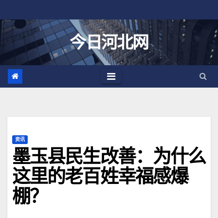
跳
至
内
今日河北网
容
资讯
墨玉县民生改善：为什么
这里的老百姓幸福感爆
棚？