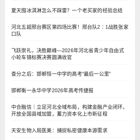
夏天囤冰淇淋怎么不踩雷？一个老买家的经验总结
河北五超邢台赛区第四场比赛！邢台队2∶1战胜张家
口队
飞跃崇礼，决胜巅峰—2026年河北省青少年自由式
小轮车锦标赛决赛圆满收官
查分之后：邯郸恒一中学的高考“最后一公里”
邯郸衡一永华中学2026年高考传捷报
中合融信｜立足河北全域布局，构建金融产业闭环，
开放全国县域加盟，蓄力资本化上市新征程
天安生物入局医美：捕捉私密健康本源需求