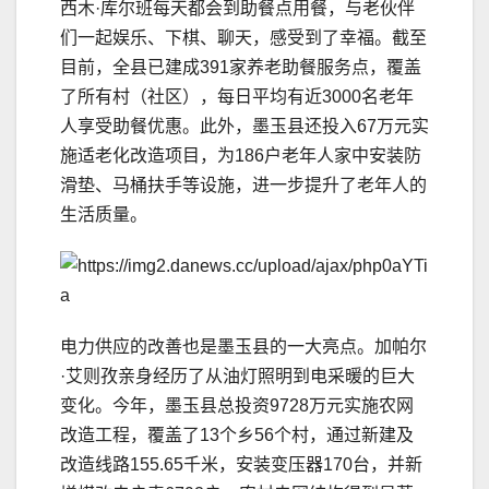
西木·库尔班每天都会到助餐点用餐，与老伙伴
们一起娱乐、下棋、聊天，感受到了幸福。截至
目前，全县已建成391家养老助餐服务点，覆盖
了所有村（社区），每日平均有近3000名老年
人享受助餐优惠。此外，墨玉县还投入67万元实
施适老化改造项目，为186户老年人家中安装防
滑垫、马桶扶手等设施，进一步提升了老年人的
生活质量。
电力供应的改善也是墨玉县的一大亮点。加帕尔
·艾则孜亲身经历了从油灯照明到电采暖的巨大
变化。今年，墨玉县总投资9728万元实施农网
改造工程，覆盖了13个乡56个村，通过新建及
改造线路155.65千米，安装变压器170台，并新