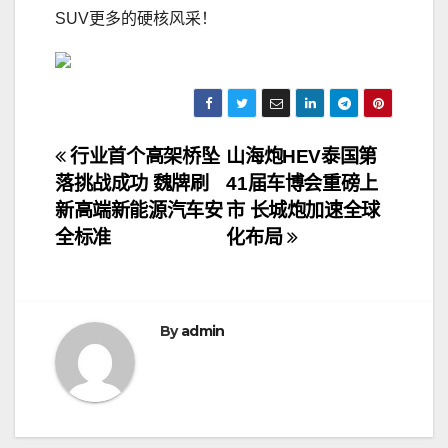
SUV更多的硬核风采！
文
行业首个高架桥坠
山海炮HEV泰国第
落挑战成功 魏牌刷
41届车博会重磅上
章
新高端新能源汽车安
市 长城炮加速全球
导
全标准
化布局
航
By
admin