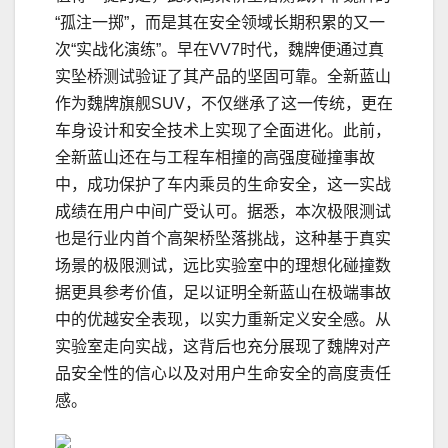
“孤注一掷”，而是其在安全领域长期积累的又一
次“实战化演练”。早在VV7时代，魏牌便通过真
实坠桥测试验证了其产品的坚固可靠。全新蓝山
作为魏牌旗舰SUV，不仅继承了这一传统，更在
车身设计和安全技术上实现了全面进化。此前，
全新蓝山还在与工程车相撞的高强度碰撞事故
中，成功保护了车内乘员的生命安全，这一实战
成绩在用户中间广受认可。据悉，本次极限测试
也是行业内首个高架桥坠落挑战，这种基于真实
场景的极限测试，远比实验室中的理想化碰撞数
据更具参考价值，足以证明全新蓝山在极端事故
中的优越安全表现，以实力重新定义安全感。从
实验室走向实战，这背后也充分展现了魏牌对产
品安全性的信心以及对用户生命安全的高度责任
感。