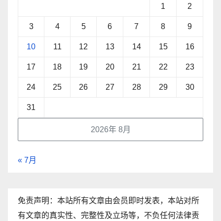
1
2
3
4
5
6
7
8
9
10
11
12
13
14
15
16
17
18
19
20
21
22
23
24
25
26
27
28
29
30
31
2026年 8月
« 7月
免责声明：本站所有文章由会员即时发表，本站对所
有文章的真实性、完整性及立场等，不负任何法律责