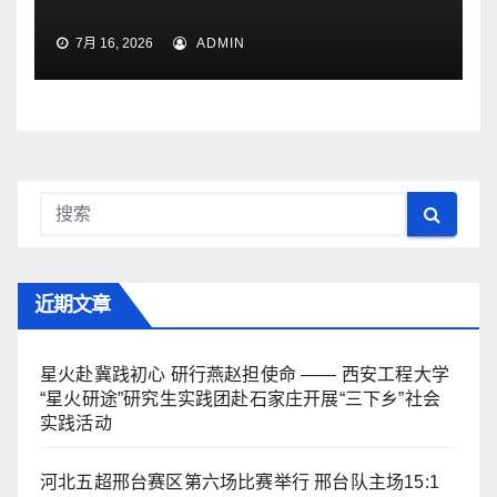
7月 16, 2026
ADMIN
近期文章
星火赴冀践初心 研行燕赵担使命 —— 西安工程大学
“星火研途”研究生实践团赴石家庄开展“三下乡”社会
实践活动
河北五超邢台赛区第六场比赛举行 邢台队主场15:1