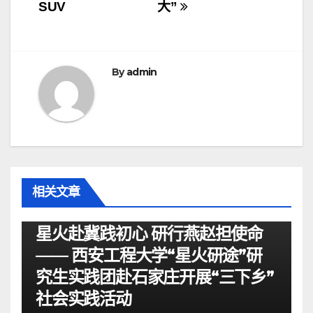
导
SUV
大”
航
By
admin
相关文章
资讯
星火赴冀践初心 研行燕赵担使命
—— 西安工程大学“星火研途”研
究生实践团赴石家庄开展“三下乡”
社会实践活动