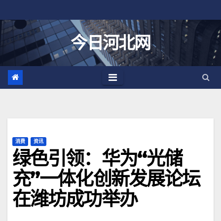
跳
至
内
今日河北网
容
消费
资讯
绿色引领：华为“光储
充”一体化创新发展论坛
在潍坊成功举办