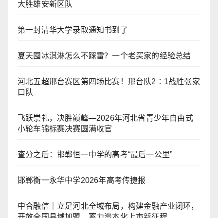
大胜雄安新区队
第一封清华大学录取通知书到了
夏天囤冰淇淋怎么不踩雷？一个老买家的经验总结
河北五超邢台赛区第四场比赛！邢台队2∶1战胜张家
口队
飞跃崇礼，决胜巅峰—2026年河北省青少年自由式
小轮车锦标赛决赛圆满收官
查分之后：邯郸恒一中学的高考“最后一公里”
邯郸衡一永华中学2026年高考传捷报
中合融信｜立足河北全域布局，构建金融产业闭环，
开放全国县域加盟，蓄力资本化上市新征程