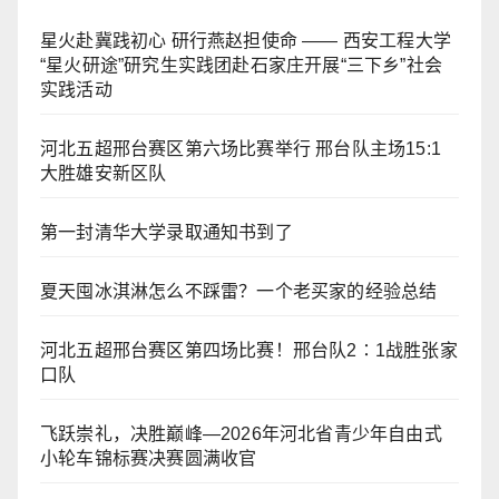
星火赴冀践初心 研行燕赵担使命 —— 西安工程大学
“星火研途”研究生实践团赴石家庄开展“三下乡”社会
实践活动
河北五超邢台赛区第六场比赛举行 邢台队主场15:1
大胜雄安新区队
第一封清华大学录取通知书到了
夏天囤冰淇淋怎么不踩雷？一个老买家的经验总结
河北五超邢台赛区第四场比赛！邢台队2∶1战胜张家
口队
飞跃崇礼，决胜巅峰—2026年河北省青少年自由式
小轮车锦标赛决赛圆满收官