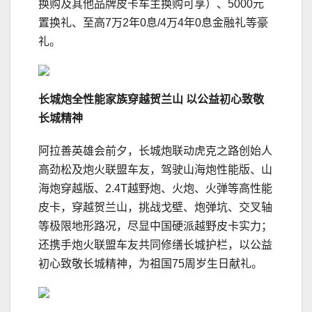
换购及其他品牌皮卡车主换购可享）、5000元
置换礼、至高7万2年0息/4万4年0息金融礼等豪
礼。
长城炮全性能家族穿越贺兰山 以公益初心致敬
长城精神
阿拉善英雄会前夕，长城炮联动虎克之路创始人
高劲松及炮火联盟车友，驾驶山海炮性能版、山
海炮穿越版、2.4T越野炮、火炮、火弹等高性能
皮卡，穿越贺兰山，挑战戈壁、炮弹坑、交叉轴
等极限地形路况，尽显中国硬派越野皮卡实力；
还携手炮火联盟车友共同修缮长城护栏，以公益
初心致敬长城精神，为祖国75周岁生日献礼。