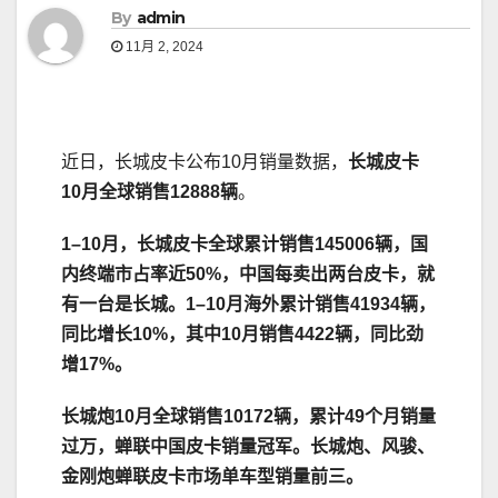
By
admin
11月 2, 2024
近日，长城皮卡公布10月销量数据，
长城皮卡
10月全球销售
12888
辆
。
1
–
10月，长城皮卡全球累计销售
145006
辆，国
内终端市占率近5
0%
，中国每卖出两台皮卡，就
有一台是长城。1
–
10月海外累计销售
41934
辆
，
同比增长
10
%
，其中10月销售
4422
辆，同比劲
增
17
%
。
长城炮10月全球销售
10172
辆，累计
4
9
个
月销量
过万，蝉联中国皮卡销量冠军。
长城炮、风骏、
金刚炮蝉联皮卡市场单车型销量前三。