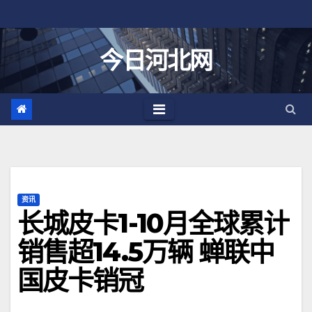
跳
至
内
今日河北网
容
资讯
长城皮卡1-10月全球累计
销售超14.5万辆 蝉联中
国皮卡销冠