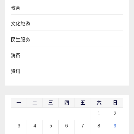
教育
文化旅游
民生服务
消费
资讯
一
二
三
四
五
六
日
1
2
3
4
5
6
7
8
9