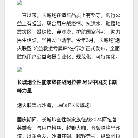
一直以来，长城炮在造车品质上有坚守，践行公
益上有担当，联合用户战疫情、抗洪水、驰援地
震灾区，攀珠峰、穿沙漠、护航国家科考，助力
民生建设，坚持爱心助学。今年3月，长城炮“炮
火联盟”公益救援专属IP“在行动”正式发布，全面
赋能用户公益救援专业化、规范化、可持续化。
长城炮全性能家族征战阿拉善 尽显中国皮卡巅
峰力量
炮火联盟战沙海，Let’s PK长城炮！
国庆期间，长城炮全性能家族征战2024阿拉善
英雄会，与用户粉丝、越野大咖，齐聚腾格里沙
漠，以车会友，沙海狂飙、越野竞技，纵擎阿拉