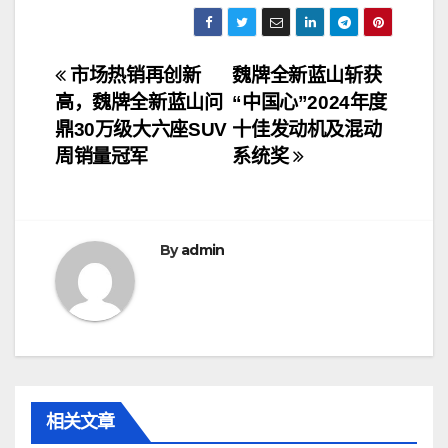
文
市场热销再创新
魏牌全新蓝山斩获
高，魏牌全新蓝山问
“中国心”2024年度
章
鼎30万级大六座SUV
十佳发动机及混动
导
周销量冠军
系统奖
航
By
admin
相关文章