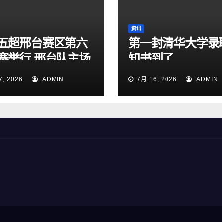
资讯
五超邢台赛区第六
第一封清华大学录
赛举行 邢台队主场
知书到了
:1大胜雄安新区队
7, 2026
ADMIN
7月 16, 2026
ADMIN