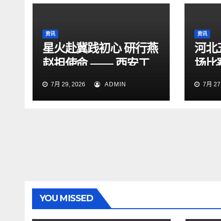
资讯
资讯
星火赴冀践初心 研行燕
河北
赵担使命 —— 西安工
场比
程大学“星火研途”研究
15:
7月 29, 2026
ADMIN
7月 27,
生实践团赴石家庄开展
“三下乡”社会实践活动
YOU MISSED