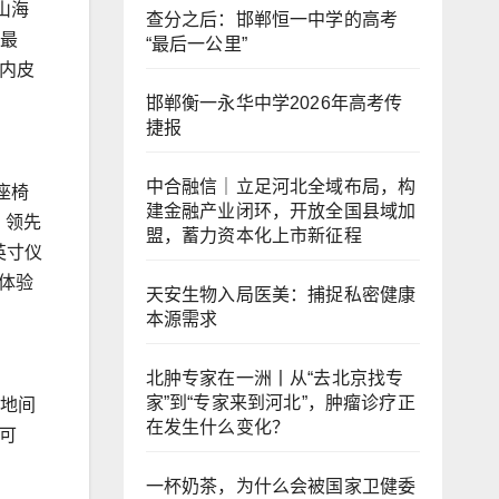
山海
查分之后：邯郸恒一中学的高考
、最
“最后一公里”
国内皮
邯郸衡一永华中学2026年高考传
捷报
中合融信｜立足河北全域布局，构
座椅
建金融产业闭环，开放全国县域加
。领先
盟，蓄力资本化上市新征程
英寸仪
体验
天安生物入局医美：捕捉私密健康
本源需求
北肿专家在一洲丨从“去北京找专
家”到“专家来到河北”，肿瘤诊疗正
离地间
在发生什么变化？
可
一杯奶茶，为什么会被国家卫健委