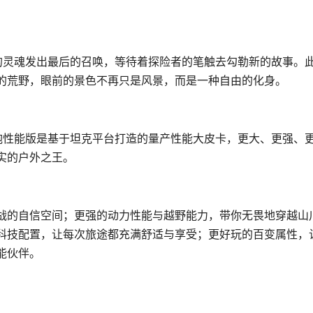
”的灵魂发出最后的召唤，等待着探险者的笔触去勾勒新的故事。
的荒野，眼前的景色不再只是风景，而是一种自由的化身。
海炮性能版是基于坦克平台打造的量产性能大皮卡，更大、更强、
实的户外之王。
战的自信空间；更强的动力性能与越野能力，带你无畏地穿越山
科技配置，让每次旅途都充满舒适与享受；更好玩的百变属性，
能伙伴。