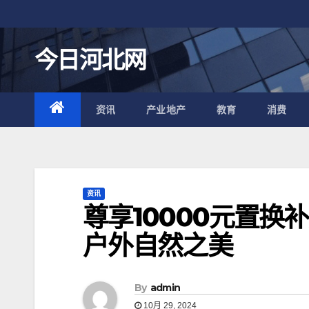
跳
至
内
今日河北网
容
资讯
产业地产
教育
消费
资讯
尊享10000元置
户外自然之美
By
admin
10月 29, 2024