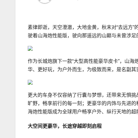
素律即逝，天空澄澈，大地金黄，秋末对“去远方
驶着山海炮性能版，驶向那遥远的山巅与未曾涉足
作为长城炮旗下一款“大型高性能豪华皮卡”，山
华、更好玩，为户外而生，为极致而来，是名副其
更大的车身不仅容纳了行囊与梦想，还带来无惧挑
旷野，畅享前行的每一刻；更豪华的内饰与先进的
海炮性能版成为全球用户畅享户外、纵行天地的超
大空间更
豪华
，
长途穿越
即刻启程