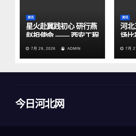
资讯
资讯
星火赴冀践初心 研行燕
河北
赵担使命 —— 西安工程
场比
大学“星火研途”研究生
15
7月 29, 2026
ADMIN
7月 2
实践团赴石家庄开展“三
下乡”社会实践活动
今日河北网