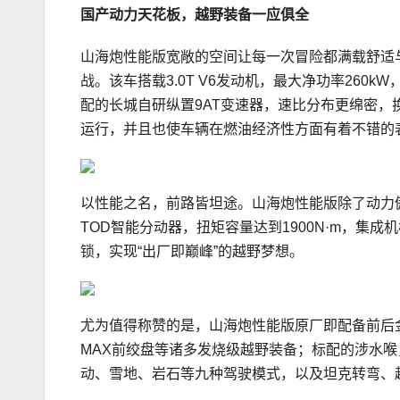
国产动力天花板
，越野装备一应俱全
山海炮性能版宽敞的空间让每一次冒险都满载舒适
战。该车搭载3.0T V6发动机，最大净功率260
配的长城自研纵置9AT变速器，速比分布更绵密
运行，并且也使车辆在燃油经济性方面有着不错的
以性能之名，前路皆坦途。山海炮性能版除了动力
TOD智能分动器，扭矩容量达到1900N·m，集
锁，实现“出厂即巅峰”的越野梦想。
尤为值得称赞的是，山海炮性能版原厂即配备前后金属保
MAX前绞盘等诸多发烧级越野装备；标配的涉水喉
动、雪地、岩石等九种驾驶模式，以及坦克转弯、