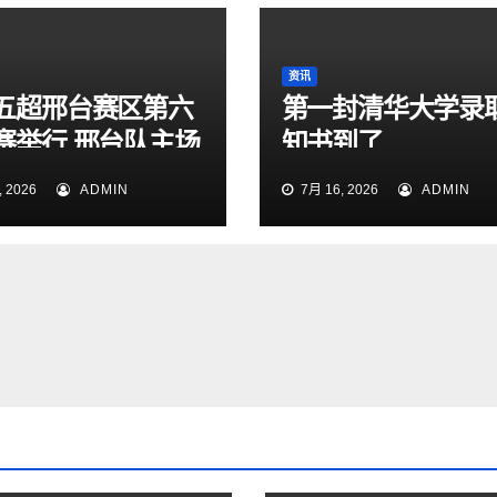
资讯
五超邢台赛区第六
第一封清华大学录
赛举行 邢台队主场
知书到了
1大胜雄安新区队
 2026
ADMIN
7月 16, 2026
ADMIN