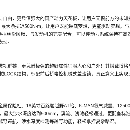
与自由，更凭借强大的国产动力天花板，让用户无惧前方的未知
kW，最大净扭矩500N·m，让用户既能装载梦想，更能驱动梦想。
，换挡丝滑顺畅，与发动机的完美配合，可以使动力系统保持在高
表现。
傲视群雄，更凭借极强的越野属性征服人心和户外！其搭载博格
成机械LOCK结构，标配前后桥电控机械式差速锁，真正意义上实现
险杠、18英寸百路驰越野AT胎、K-MAN氮气减震、12500
，最大涉水深度达到900mm，溪流、浅滩轻松通过。更配备标
越野巡航、涉水深度检测等越野功能，轻松拿捏复杂路况。