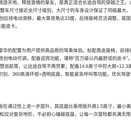
畅游天地、释放激情的挚友，是真正适合长途自驾的穿越之王。
60mm，整车尺寸接近全尺寸级别，大尺寸的车身设计保证了同级最大
首创后排电动滑移，最大靠背角达33度，后排座椅灵活调整，是
性能皮卡。
豪华的配置为用户提供高品质的驾乘体验。标配真皮座椅，前排
排首创电动可调，配备迎宾功能，堪称“百万级以内最舒适的皮卡”
巡航等，让远途自驾不再劳累；配备14.6英寸中控大屏+12.3
别、360高清环视+透明底盘，智能紧急呼叫等功能，优化驾驶
在通过性上进一步提升，其底盘比乘用版升高1.5英寸，最小
轻松应对复杂地形，不必担心磕碰底盘，让每一次冒险都充满无限