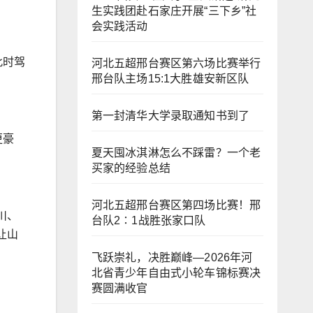
生实践团赴石家庄开展“三下乡”社
会实践活动
此时驾
河北五超邢台赛区第六场比赛举行
邢台队主场15:1大胜雄安新区队
第一封清华大学录取通知书到了
更豪
夏天囤冰淇淋怎么不踩雷？一个老
买家的经验总结
河北五超邢台赛区第四场比赛！邢
川、
台队2∶1战胜张家口队
让山
飞跃崇礼，决胜巅峰—2026年河
北省青少年自由式小轮车锦标赛决
赛圆满收官