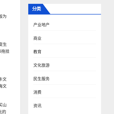
分类
版为
产业地产
商业
变生
6拖挂
教育
文化旅游
民生服务
卡文
海文
消费
买山
资讯
元的