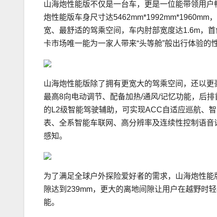
山海炮性能版不仅是一台车，更是一位能带领用户
炮性能版车身尺寸达5462mm*1992mm*19
宽、最舒适的驾乘空间，车内肘部宽度达1.6m，
卡市场唯一能为一家人带来“头等舱”般出行体验的
山海炮性能版除了拥有更宽大的驾乘空间，还以更
最高8向电动调节、配备加热/通风/记忆功能，后
的L2级智能驾驶辅助，可实现ACC自适应巡航、智慧
表、全系智能车联网、高分辨率及连续性控制语音识
感知。
为了满足全球户外探险爱好者的需求，山海炮性能版
隙达到239mm，更大的离地间隙让用户在越野时
能。