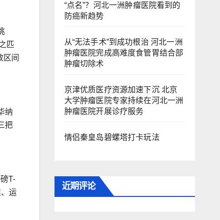
“点名”？河北一洲肿瘤医院看到的
防癌新趋势
挑
从“无法手术”到成功根治 河北一洲
与之匹
肿瘤医院完成高难度食管胃结合部
效区间
肿瘤切除术
京津优质医疗资源加速下沉 北京
大学肿瘤医院专家持续在河北一洲
肿瘤医院开展诊疗服务
华纳
三把
情侣秦皇岛碧螺塔打卡玩法
磅T-
近期评论
准、运