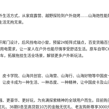
外生活方式，从家庭露营、越野探险到户外烧烤……山海炮性能
生活无拘无束。
平开尾门设计，后风挡电动小窗，预留24矩阵式锚点，百变货箱百
器用电需求，让一家人在户外也能尽情享受舒适生活。原车自带C
房车，拓展拖挂生活全场景，解锁更多户外新玩法。
、皮卡学院、山海共创官、山海营、山海行、山海好物等中国皮
，让皮卡成为一种生活、一种态度、一种精神，让中国皮卡及山
强、更豪华、更好玩，为充满探索精神的全球用户而生。目前购
礼、36期0息至高贷款10万的金融无忧礼、老友购新尊享3000