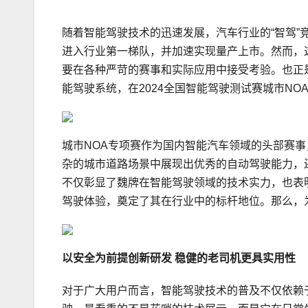
随着智能驾驶技术的迅速发展，汽车行业的“智驾
进入行业第一梯队，并加速实现量产上市。然而，
要在各种严苛的赛事和实际应用中接受考验。也正是在这一
能驾驶系统，在2024全国智能驾驶测试赛城市N
城市NOA专项赛作为国内智能汽车领域的头部赛
杂的城市道路场景中展现出优秀的自动驾驶能力，
不仅彰显了魏牌在智能驾驶领域的技术实力，也表
驾驶体验，奠定了其在行业中的标杆地位。那么，
以安全为前提
创新研发
稳健的老司机
更具实用性
对于广大用户而言，智能驾驶技术的普及不仅依赖