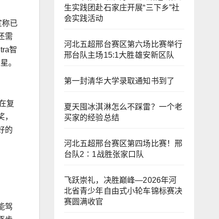
生实践团赴石家庄开展“三下乡”社
会实践活动
宣称已
还需
河北五超邢台赛区第六场比赛举行
ra智
邢台队主场15:1大胜雄安新区队
之星。
第一封清华大学录取通知书到了
在复
夏天囤冰淇淋怎么不踩雷？一个老
奖，
买家的经验总结
好的
河北五超邢台赛区第四场比赛！邢
台队2∶1战胜张家口队
飞跃崇礼，决胜巅峰—2026年河
北省青少年自由式小轮车锦标赛决
赛圆满收官
能驾