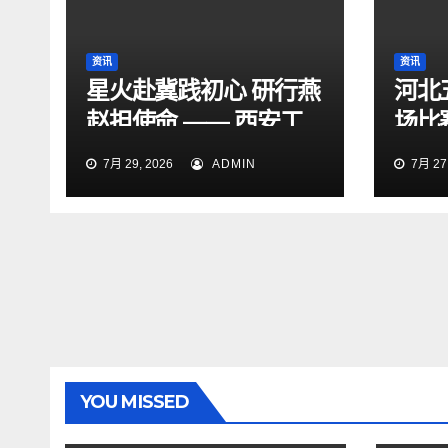
资讯
资讯
星火赴冀践初心 研行燕
河北
赵担使命 —— 西安工
场比
程大学“星火研途”研究
15:
7月 29, 2026
ADMIN
7月 27,
生实践团赴石家庄开展
“三下乡”社会实践活动
YOU MISSED