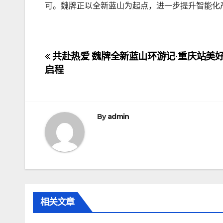
可。魏牌正以全新蓝山为起点，进一步提升智能化
文
共赴热爱 魏牌全新蓝山环游记·重庆站美
启程
章
导
航
By
admin
相关文章