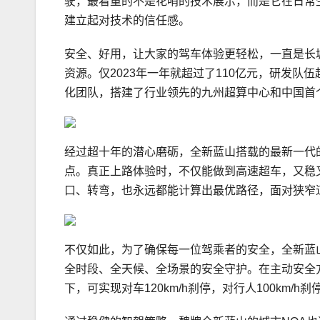
驶，最看重的不是花哨的技术展示，而是它在日常
建立起对技术的信任感。
安全、好用，让大家的驾车体验更轻松，一直是长
资源。仅2023年一年就超过了110亿元，研发队伍超
化团队，搭建了行业领先的九州超算中心和中国首
经过超十年的潜心磨砺，全新蓝山搭载的最新一代的Cof
点。真正上路体验时，不仅能做到高速超车，又稳
口、转弯，也永远都能计算出最优路径，面对狭窄
不仅如此，为了确保每一位驾乘者的安全，全新蓝山
全时段、全天候、全场景的安全守护。在主动安全方面，
下，可实现对车120km/h刹停，对行人100km/