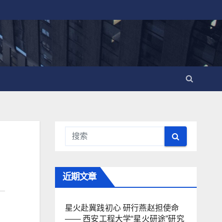
近期文章
星火赴冀践初心 研行燕赵担使命
—— 西安工程大学“星火研途”研究