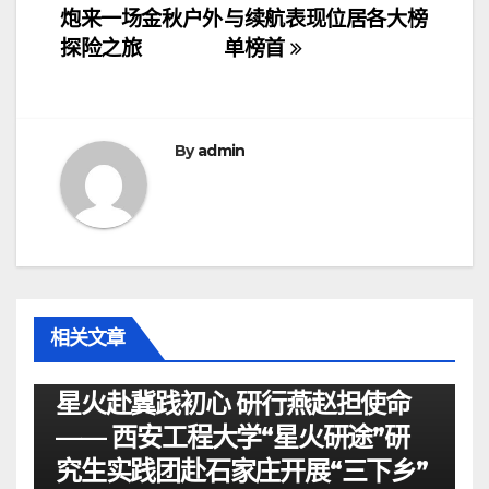
章
炮来一场金秋户外
与续航表现位居各大榜
导
探险之旅
单榜首
航
By
admin
相关文章
资讯
星火赴冀践初心 研行燕赵担使命
—— 西安工程大学“星火研途”研
究生实践团赴石家庄开展“三下乡”