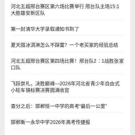
河北五超邢台赛区第六场比赛举行 邢台队主场15:1
大胜雄安新区队
第一封清华大学录取通知书到了
夏天囤冰淇淋怎么不踩雷？一个老买家的经验总结
河北五超邢台赛区第四场比赛！邢台队2∶1战胜张家
口队
飞跃崇礼，决胜巅峰—2026年河北省青少年自由式
小轮车锦标赛决赛圆满收官
查分之后：邯郸恒一中学的高考“最后一公里”
邯郸衡一永华中学2026年高考传捷报