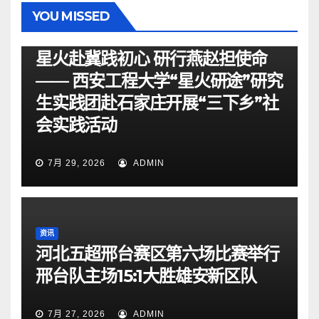
YOU MISSED
资讯
星火赴冀践初心 研行燕赵担使命
—— 西安工程大学“星火研途”研究
生实践团赴石家庄开展“三下乡”社
会实践活动
7月 29, 2026
ADMIN
资讯
河北五超邢台赛区第六场比赛举行
邢台队主场15:1大胜雄安新区队
7月 27, 2026
ADMIN