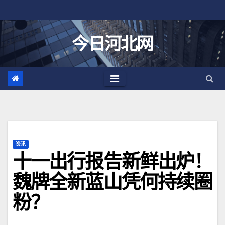
跳
至
内
今日河北网
容
资讯
十一出行报告新鲜出炉！
魏牌全新蓝山凭何持续圈
粉？