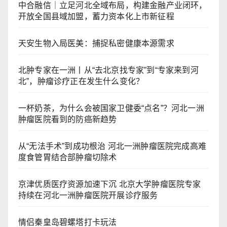
中合融信｜立足河北全域布局，构建金融产业闭环，
开放全国县域加盟，蓄力资本化上市新征程
天安生物入局医美：捕捉私密健康本源需求
北肿专家在一洲丨从“去北京找专家”到“专家来到河
北”，肿瘤诊疗正在发生什么变化？
一杯奶茶，为什么会被国家卫健委“点名”？河北一洲
肿瘤医院看到的防癌新趋势
从“无法手术”到成功根治 河北一洲肿瘤医院完成高难
度食管胃结合部肿瘤切除术
京津优质医疗资源加速下沉 北京大学肿瘤医院专家
持续在河北一洲肿瘤医院开展诊疗服务
情侣秦皇岛碧螺塔打卡玩法