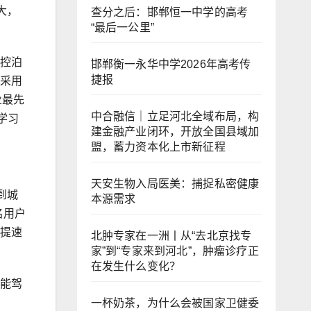
大，
查分之后：邯郸恒一中学的高考
“最后一公里”
遥控泊
邯郸衡一永华中学2026年高考传
捷报
山采用
业最先
中合融信｜立足河北全域布局，构
学
习
建金融产业闭环，开放全国县域加
盟，蓄力资本化上市新征程
天安生物入局医美：捕捉私密健康
到城
本源需求
名用户
划提速
北肿专家在一洲丨从“去北京找专
家”到“专家来到河北”，肿瘤诊疗正
在发生什么变化？
智能驾
一杯奶茶，为什么会被国家卫健委