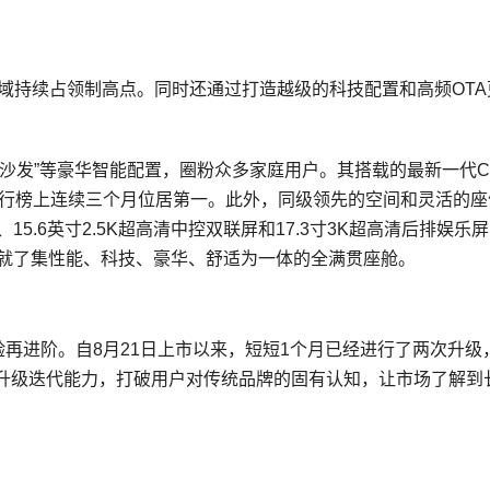
域持续占领制高点。同时还通过打造越级的科技配置和高频OTA
发”等豪华智能配置，圈粉众多家庭用户。其搭载的最新一代Cof
排行榜上连续三个月位居第一。此外，同级领先的空间和灵活的座
、15.6英寸2.5K超高清中控双联屏和17.3寸3K超高清后排娱乐
铸就了集性能、科技、豪华、舒适为一体的全满贯座舱。
验再进阶。自8月21日上市以来，短短1个月已经进行了两次升级
升级迭代能力，打破用户对传统品牌的固有认知，让市场了解到