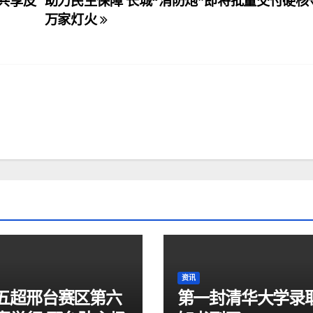
 共享皮
助力民生保障 长城“消防炮”即将批量交付硬核
万家灯火
资讯
五超邢台赛区第六
第一封清华大学录