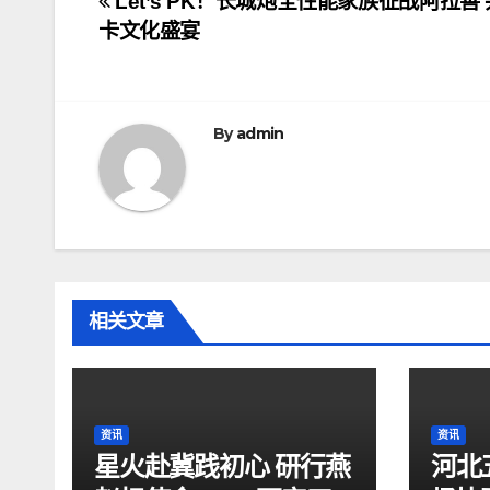
文
Let’s PK！长城炮全性能家族征战阿拉善
卡文化盛宴
章
导
航
By
admin
相关文章
资讯
资讯
星火赴冀践初心 研行燕
河北