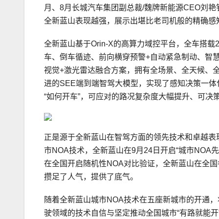
月、8月长城汽车集团副总裁/魏牌新能源CEO刘
全新蓝山表现越强，展示出堪比老司机般的精确感
全新蓝山基于Orin-X的高算力域控平台，全车搭
车、倒车循迹、前向横穿预警+自动紧急制动、智慧
视觉+激光雷达融合方案，拥有全场景、全天候、
进的SEE端到端智驾大模型，实现了感知决策一
“如何开车”，可应对的路况复杂度大幅提升、可决
正是源于全新蓝山在智驾方面的领先技术和卓越表
市NOA技术，全新蓝山在9月24日开启“城市NO
在全国开启随机性NOA对比验证，全新蓝山在全国
攒足了人气，提供了底气。
随着全新蓝山城市NOA技术在五座新城市的开通，
驶领域的技术自信与坚定推动全国城市“有路就能开