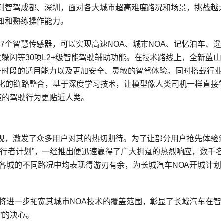
艳钊智驾成都、深圳，面对各大城市超高难度路况和场景，挑战越
知和熟练操作能力。
载27个智慧传感器，可以实现高速NOA、城市NOA、记忆泊车、
躲闪等30项L2+级智能驾驶辅助功能。在技术路线上，全新蓝
全时段的适用能力以及更加安全、灵敏的智驾体验。同时搭载行
体化的链路整合，基于深度学
习
技术，让模型像人类司机一样直接
策的驾驶行为更贴近人类。
现，激发了众多用户对其的热切期待。为了让部分用户抢先体验
A先行者计划”，一经推出便迅速赢得了广大拥趸的热烈响应，数千
各城的不同路况中均表现得游刃有余，为长城汽车NOA开城计
将进一步拓宽其城市NOA技术的覆盖范围，彰显了长城汽车在
”的决心。