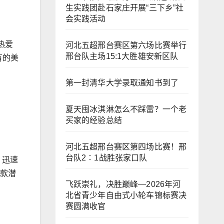
生实践团赴石家庄开展“三下乡”社
会实践活动
热爱
河北五超邢台赛区第六场比赛举行
邢台队主场15:1大胜雄安新区队
有的美
第一封清华大学录取通知书到了
夏天囤冰淇淋怎么不踩雷？一个老
买家的经验总结
河北五超邢台赛区第四场比赛！邢
台队2∶1战胜张家口队
，迅速
爆款潜
飞跃崇礼，决胜巅峰—2026年河
北省青少年自由式小轮车锦标赛决
赛圆满收官