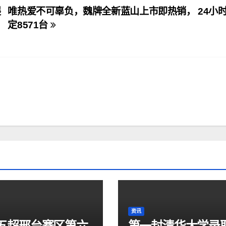
展
唯热爱不可辜负，魏牌全新蓝山上市即热销， 24小
定8571台
资讯
五超邢台赛区第六
第一封清华大学录