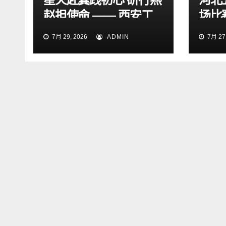
赵担使命 —— 西安工
场比
程大学“星火研途”研究
15:
7月 29, 2026
ADMIN
7月 27,
生实践团赴石家庄开展
“三下乡”社会实践活动