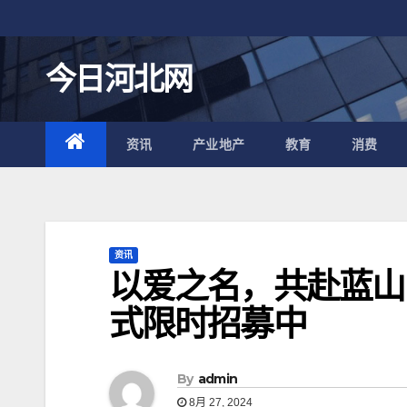
跳
至
内
今日河北网
容
资讯
产业地产
教育
消费
资讯
以爱之名，共赴蓝山
式限时招募中
By
admin
8月 27, 2024