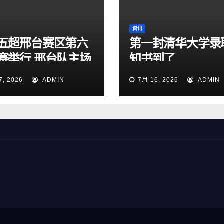
资讯
五超邢台赛区第六
第一封清华大学录
赛举行 邢台队主场
知书到了
:1大胜雄安新区队
7, 2026
ADMIN
7月 16, 2026
ADMIN