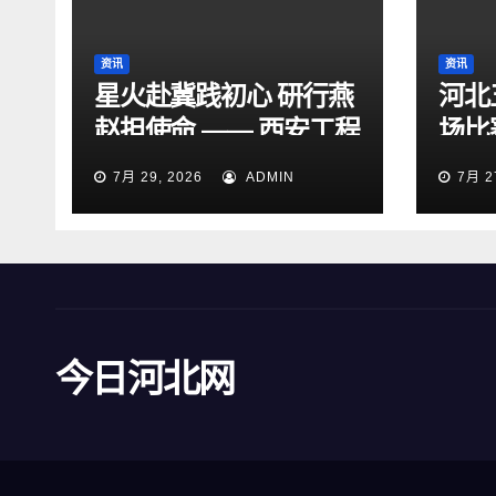
资讯
资讯
星火赴冀践初心 研行燕
河北
赵担使命 —— 西安工程
场比
大学“星火研途”研究生
15
7月 29, 2026
ADMIN
7月 2
实践团赴石家庄开展“三
下乡”社会实践活动
今日河北网