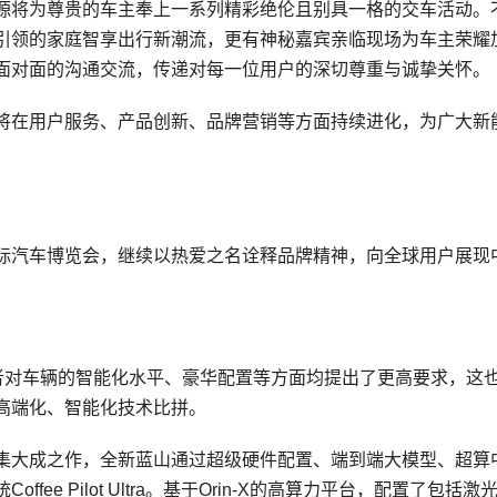
源将为尊贵的车主奉上一系列精彩绝伦且别具一格的交车活动。
引领的家庭智享出行新潮流，更有神秘嘉宾亲临现场为车主荣耀
面对面的沟通交流，传递对每一位用户的深切尊重与诚挚关怀。
将在用户服务、产品创新、品牌营销等方面持续进化，为广大新
际汽车博览会，继续以热爱之名诠释品牌精神，向全球用户展现
费者对车辆的智能化水平、豪华配置等方面均提出了更高要求，这
高端化、智能化技术比拼。
集大成之作，全新蓝山通过超级硬件配置、端到端大模型、超算
e Pilot Ultra。基于Orin-X的高算力平台，配置了包括激