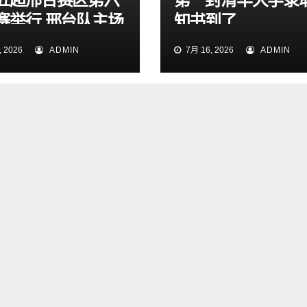
赛举行 邢台队主场
知书到了
1大胜雄安新区队
 2026
ADMIN
7月 16, 2026
ADMIN