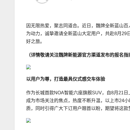
因无限热爱，聚志同道合。近日，魏牌全新蓝山百
为动力，诚挚邀请全新蓝山大定用户，共赴8月2
好之旅。
（详情
敬请关注魏牌新能源官方渠道发布的报名指
以用户为尊
，
打造
最具仪式感
交车
体验
作为长城首款NOA智能六座旗舰SUV，自8月21
成为市场关注的焦点，热度不断升温，以上市24小
质，同时引得广大下订用户翘首以盼，期望将这款