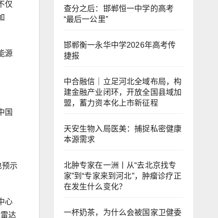
不仅
查分之后：邯郸恒一中学的高考
加
“最后一公里”
邯郸衡一永华中学2026年高考传
能源
捷报
中合融信｜立足河北全域布局，构
建金融产业闭环，开放全国县域加
盟，蓄力资本化上市新征程
中国
天安生物入局医美：捕捉私密健康
本源需求
北肿专家在一洲丨从“去北京找专
也预示
家”到“专家来到河北”，肿瘤诊疗正
在发生什么变化？
中心
一杯奶茶，为什么会被国家卫健委
光雷达