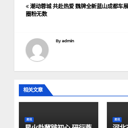
文
潮动蓉城 共赴热爱 魏牌全新蓝山成都车
圈粉无数
章
导
航
By
admin
相关文章
资讯
资讯
星火赴冀践初心 研行燕
河北