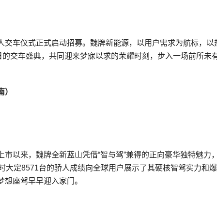
人交车仪式正式启动招募。魏牌新能源，以用户需求为航标，以
9日的交车盛典，共同迎来梦寐以求的荣耀时刻，步入一场前所未
南
）
日上市以来，魏牌全新蓝山凭借“智与驾”兼得的正向豪华独特魅力
时大定8571台的骄人成绩向全球用户展示了其硬核智驾实力和
梦想座驾早早迎入家门。