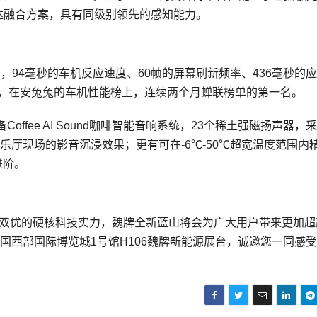
达融合方案，具有同级别领先的感知能力。
空间，94毫秒的车机反应速度、60帧的屏幕刷新频率、436毫秒的
月，在安兔兔的车机性能榜上，连续两个月蝉联榜单的第一名。
fee AI Sound咖啡智能音响系统，23个稀土强磁扬声器，
越音乐厅现场的影音沉浸效果；更有可在-6℃-50℃超宽温度范围内
进阶。
驾”双优的硬核科技实力，魏牌全新蓝山将会为广大用户带来更加超
，中国西部国际博览城1号馆H106魏牌新能源展台，诚邀您一同感