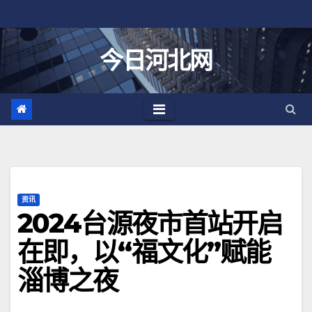
跳
至
内
今日河北网
容
资讯
2024台源夜市首站开启
在即，以“福文化”赋能
淄博之夜