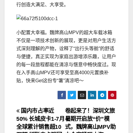
行创造大满足、大享受。
小配置大幸福。魏牌高山MPV的超大车载冰箱
不仅是一项技术创新的展现，更是对用户生活方
式深刻理解的产物，诠释了“出行头等舱”的舒适
与便捷，真正实现为家庭出游增添乐趣，让用户
的每一段旅程都能在清凉与惬意中畅快度过。现
在入手高山MPV还可享受至高4000元置换补
贴，快来Get这份专“暑”清凉吧～
文
国内市占率近
卷起来了！深圳文旅
50% 长城皮卡1-7月
暑期开启放“价”模
章
全球累计销售超10
式，魏牌高山MPV助