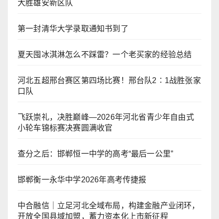
大胜雄安新区队
第一封清华大学录取通知书到了
夏天囤冰淇淋怎么不踩雷？一个老买家的经验总结
河北五超邢台赛区第四场比赛！邢台队2∶1战胜张家
口队
飞跃崇礼，决胜巅峰—2026年河北省青少年自由式
小轮车锦标赛决赛圆满收官
查分之后：邯郸恒一中学的高考“最后一公里”
邯郸衡一永华中学2026年高考传捷报
中合融信｜立足河北全域布局，构建金融产业闭环，
开放全国县域加盟，蓄力资本化上市新征程