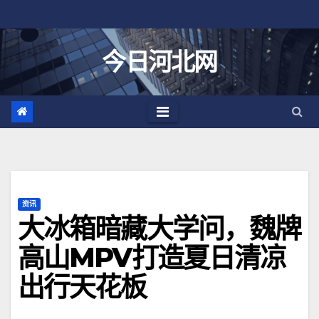
跳
至
内
今日河北网
容
资讯
大冰箱暗藏大学问，魏牌
高山MPV打造夏日清凉
出行天花板