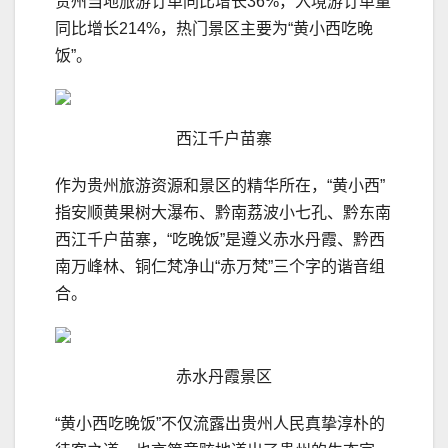
贵州当地旅游订单同比增长36%，入境游订单量
同比增长214%，热门景区主要为“黄小西吃晚
饭”。
西江千户苗寨
作为贵州旅游资源和景区的精华所在，“黄小西”
指安顺黄果树大瀑布、黔南荔波小七孔、黔东南
西江千户苗寨，“吃晚饭”是遵义赤水丹霞、黔西
南万峰林、铜仁梵净山“赤万梵”三个字的谐音组
合。
赤水丹霞景区
“黄小西吃晚饭”不仅流露出贵州人民真挚淳朴的