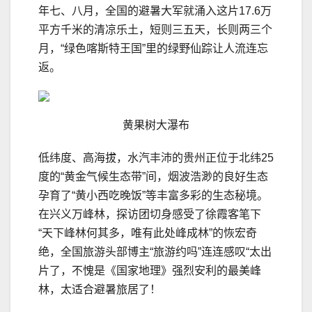
年七、八月，全国的避暑大军就涌入这片17.6万
平方千米的清凉乐土，短则三五天，长则两三个
月，“绿色喀斯特王国”里的绿野仙踪让人流连忘
返。
黄果树大瀑布
低纬度、高海拔，水汽丰沛的贵州正位于北纬25
度的“黄金气候生态带”间，烟波浩渺的良好生态
孕育了“黄小西吃晚饭”等丰富多彩的生态秘境。
在兴义万峰林，探访团切身感受了徐霞客笔下
“天下峰林何其多，唯有此处峰成林”的恢宏奇
绝，全国旅游头部博主“旅游约吗”连连感叹“太出
片了，不愧是《国家地理》强烈安利的最美峰
林，太适合避暑旅居了！