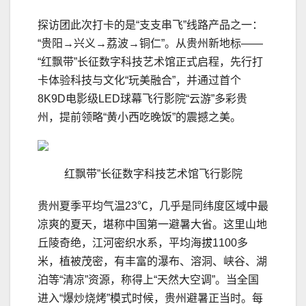
探访团此次打卡的是“支支串飞”线路产品之一：
“贵阳→兴义→荔波→铜仁”。从贵州新地标——
“红飘带”长征数字科技艺术馆正式启程，先行打
卡体验科技与文化“玩美融合”，并通过首个
8K9D电影级LED球幕飞行影院“云游”多彩贵
州，提前领略“黄小西吃晚饭”的震撼之美。
红飘带”长征数字科技艺术馆飞行影院
贵州夏季平均气温23℃，几乎是同纬度区域中最
凉爽的夏天，堪称中国第一避暑大省。这里山地
丘陵奇绝，江河密织水系，平均海拔1100多
米，植被茂密，有丰富的瀑布、溶洞、峡谷、湖
泊等“清凉”资源，称得上“天然大空调”。当全国
进入“爆炒烧烤”模式时候，贵州避暑正当时。每