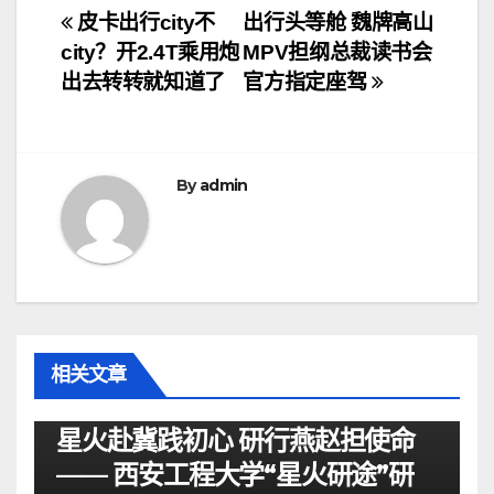
文
皮卡出行city不
出行头等舱 魏牌高山
city？开2.4T乘用炮
MPV担纲总裁读书会
章
出去转转就知道了
官方指定座驾
导
航
By
admin
相关文章
资讯
星火赴冀践初心 研行燕赵担使命
—— 西安工程大学“星火研途”研