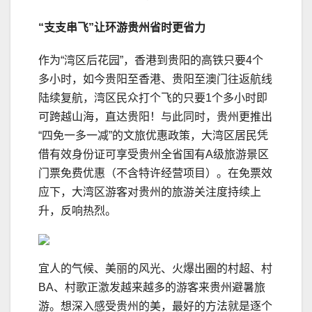
“支支串飞”让环游贵州省时更省力
作为“湾区后花园”，香港到贵阳的高铁只要4个
多小时，如今贵阳至香港、贵阳至澳门往返航线
陆续复航，湾区民众打个飞的只要1个多小时即
可跨越山海，直达贵阳！与此同时，贵州更推出
“四免一多一减”的文旅优惠政策，大湾区居民凭
借有效身份证可享受贵州全省国有A级旅游景区
门票免费优惠（不含特许经营项目）。在免票效
应下，大湾区游客对贵州的旅游关注度持续上
升，反响热烈。
宜人的气候、美丽的风光、火爆出圈的村超、村
BA、村歌正激发越来越多的游客来贵州避暑旅
游。想深入感受贵州的美，最好的方法就是逐个