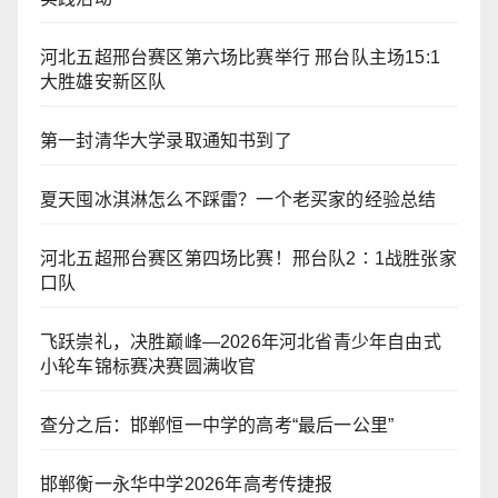
河北五超邢台赛区第六场比赛举行 邢台队主场15:1
大胜雄安新区队
第一封清华大学录取通知书到了
夏天囤冰淇淋怎么不踩雷？一个老买家的经验总结
河北五超邢台赛区第四场比赛！邢台队2∶1战胜张家
口队
飞跃崇礼，决胜巅峰—2026年河北省青少年自由式
小轮车锦标赛决赛圆满收官
查分之后：邯郸恒一中学的高考“最后一公里”
邯郸衡一永华中学2026年高考传捷报