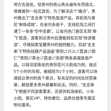
地方去游览。但贵州的奇山秀水遍布东西南北，
很难做到一站式游览。为了解决这个“痛点”，贵
州推出了“支支串飞”特色旅游产品，将机场与景
区“串珠成链”，在省内多座干、支线机场之间打
通了一条条“空中走廊”，让省内热门景区实现“串
飞”旅游，游客到达贵州后便能轻松实现“快进慢
游”，尽情探索宝藏贵州的独特魅力。目前“支支
串飞”特色线路产品涵盖“贵阳⇌兴义⇌荔波⇌铜
仁”“贵阳⇌茅台⇌荔波⇌安顺”两条高端旅游产
品。以探访团乘坐的贵阳至兴义航线为例，接近
5个小时的车程，被缩短为1个小时，游客可以快
速抵达贵州的各个景点，有充足的时间去欣赏美
景，解锁更多贵州避暑新玩法。同时，“支支串
飞”根据不同游客需求，还提供机场候机、小车
小团、景区VIP、特色餐饮、品质住宿等专属定
制化服务。