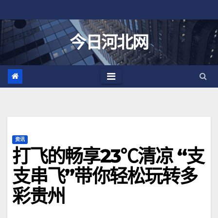
跳
至
内
今日河北网
容
资讯
打飞的畅享23℃清凉 “支
支串飞”带你轻松玩转多
彩贵州