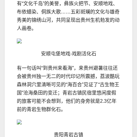
有“文化千岛”的美誉，彝族火把节、安顺地戏、
布依蜡染、侗族大歌……五彩斑斓的文化与雄奇
秀美的锦绣山河，共同呈现出贵州生机勃发的动
人画卷。
安顺屯堡地戏-戏剧活化石
有一句话叫“到贵州来看海”，来贵州避暑往往还
会被贵州独一无二的时代印记所震撼，荔波酷玩
森林洞穴里清晰可见的“海百合”见证了“古生物王
国”沧海桑田的变迁；青岩古镇民宿里悠闲度假
的旅客可能不会想到，他们的身旁就是2.3亿年
前的青岩生物群化石。
贵阳青岩古镇