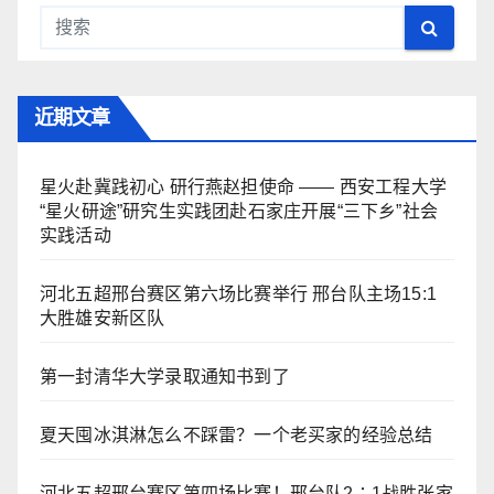
近期文章
星火赴冀践初心 研行燕赵担使命 —— 西安工程大学
“星火研途”研究生实践团赴石家庄开展“三下乡”社会
实践活动
河北五超邢台赛区第六场比赛举行 邢台队主场15:1
大胜雄安新区队
第一封清华大学录取通知书到了
夏天囤冰淇淋怎么不踩雷？一个老买家的经验总结
河北五超邢台赛区第四场比赛！邢台队2∶1战胜张家