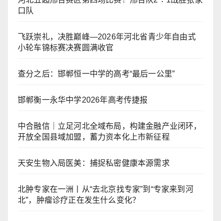
口队
飞跃崇礼，决胜巅峰—2026年河北省青少年自由式
小轮车锦标赛决赛圆满收官
查分之后：邯郸恒一中学的高考“最后一公里”
邯郸衡一永华中学2026年高考传捷报
中合融信｜立足河北全域布局，构建金融产业闭环，
开放全国县域加盟，蓄力资本化上市新征程
天安生物入局医美：捕捉私密健康本源需求
北肿专家在一洲丨从“去北京找专家”到“专家来到河
北”，肿瘤诊疗正在发生什么变化？