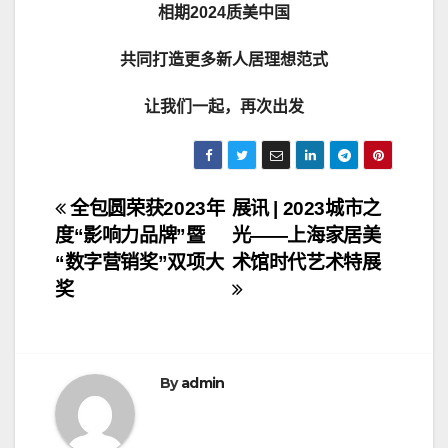
相期2024质美中国
共同打造更多新人居理想范式
让我们一起，再次出发
文
全包圆荣获2023年
展讯 | 2023城市之
度“影响力品牌”暨
光——上海家居美
章
“数字营销奖”双项大
术馆时代艺术特展
导
奖
航
By
admin