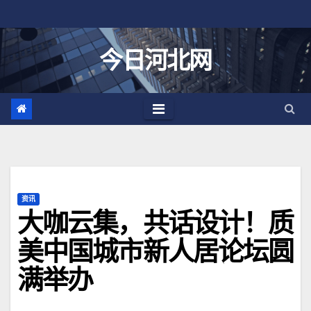
跳
至
内
今日河北网
容
资讯
大咖云集，共话设计！质
美中国城市新人居论坛圆
满举办